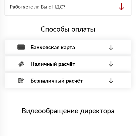
Вы можете приехать к нам в офис по адресу: Санкт-
оглашаются заказчику.
Петербург, Граждaнский пр-т., д. 119, офис 55 Режим
Работаете ли Вы с НДС?
работы: с 8:00-21:00.
Да, мы работаем с НДС 20% — то есть на общей
системе налогообложения.
Способы оплаты
Банковская карта
Наличный расчёт
Оплата банковской картой, через Интернет, возможна через
системы электронных платежей.
Безналичный расчёт
Вы можете оплатить наличными по факту приема
Минимальная сумма платежа — 1 рубль.
материала после проверки качества и количества
Максимальная сумма платежа отсутствует.
заказанного материала.
Менеджер отправит Вам счет, Вы проверяете номенклатуру
Номер карты (PAN) должен иметь не менее 15 и не более 19
товара, количество. После оплаты осуществляется доставка
символов
либо Вы забираете товар со склада самовывоза.
Видеообращение директора
Мы принимаем платежи с сайта по следующим банковским
картам