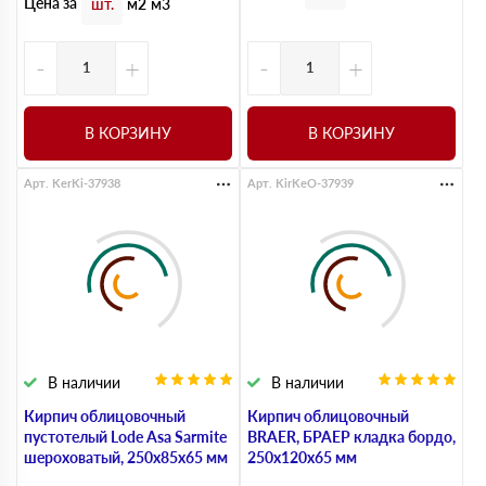
Цена за
шт.
м2
м3
-
+
-
+
В КОРЗИНУ
В КОРЗИНУ
Арт. KerKi-37938
Арт. KirKeO-37939
В наличии
В наличии
Кирпич облицовочный
Кирпич облицовочный
пустотелый Lode Asa Sarmite
BRAER, БРАЕР кладка бордо,
шероховатый, 250х85х65 мм
250х120х65 мм