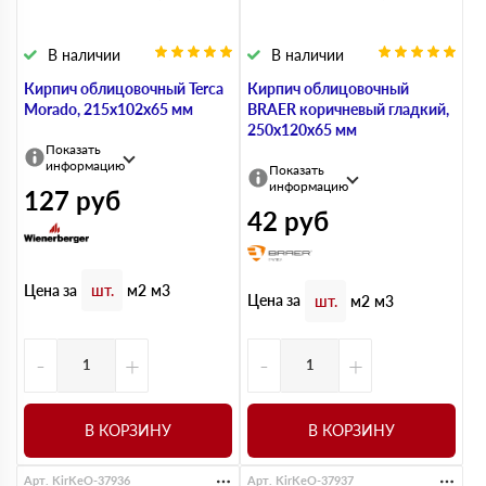
В наличии
В наличии
Кирпич облицовочный Terca
Кирпич облицовочный
Morado, 215х102х65 мм
BRAER коричневый гладкий,
250х120х65 мм
Показать
информацию
Показать
информацию
127
руб
42
руб
Цена за
шт.
м2
м3
Цена за
шт.
м2
м3
-
+
-
+
В КОРЗИНУ
В КОРЗИНУ
Арт. KirKeO-37936
Арт. KirKeO-37937