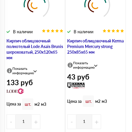
В наличии
В наличии
Кирпич облицовочный
Кирпич облицовочный Kerma
полнотелый Lode Asais Brunis
Premium Mercury strong
шероховатый, 250х120х65
250х85х65 мм
мм
Показать
информацию
Показать
информацию
43
руб
133
руб
Цена за
шт.
м2
м3
Цена за
шт.
м2
м3
-
+
-
+