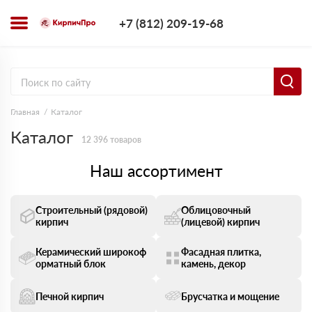
+7 (812) 209-1
+7 (812) 209-19-68
Заказать з
Главная
Каталог
Каталог
12 396 товаров
Наш ассортимент
Строительный (рядовой)
Облицовочный
✖
кирпич
(лицевой) кирпич
Керамический широкоф
Фасадная плитка,
✖
орматный блок
камень, декор
Печной кирпич
Брусчатка и мощение
✖