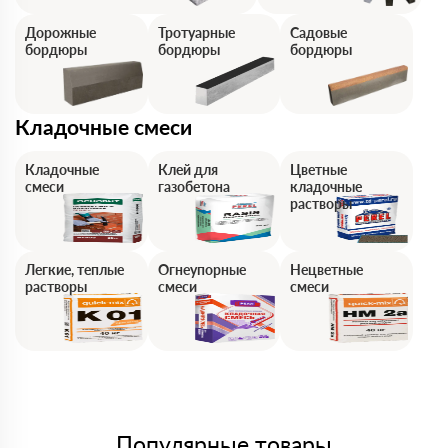
Дорожные
Тротуарные
Садовые
бордюры
бордюры
бордюры
Кладочные смеси
Кладочные
Клей для
Цветные
смеси
газобетона
кладочные
растворы
Легкие, теплые
Огнеупорные
Нецветные
растворы
смеси
смеси
Популярные товары