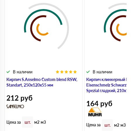
В наличии
В наличии
Кирпич S.Anselmo Custom blend RSW,
Кирпич клинкерный Mu
Standart, 250х120х55 мм
Eisenschmelz Schwarzbr
Spezial гладкий, 210х1
212
руб
164
руб
Цена за
шт.
м2
м3
Цена за
шт.
м2
м3