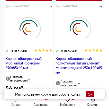
Арт. KirKeO-37960
Арт. KerKi-37962
В наличии
В наличии
Кирпич облицовочный
Кирпич облицовочный
ModFormat Тромхейм
полнотелый Пятый элемент
290х85х40 мм
Мюнхен гладкий 250х120х65
мм
Показать
информацию
Показать
информацию
56
руб
212
руб
Мы используем
cookie
для работы сайта
Ок
0
0
Каталог
Сравнение
Избранное
Корзина
Цена за
шт.
м2
м3