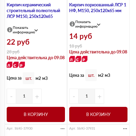
Кирпич керамический
Кирпич поризованный ЛСР 1
строительный полнотелый
НФ, М150, 250х120х65 мм
ЛСР М150, 250х120х65
Показать
информацию
Показать
информацию
14
руб
22
руб
18
руб
28
руб
Цена действительна до 09.08
Цена действительна до 09.08
Цена за
шт.
м2
м3
Цена за
шт.
м2
м3
-
+
-
+
В КОРЗИНУ
В КОРЗИНУ
Арт. StrKi-37930
Арт. StrKi-37931