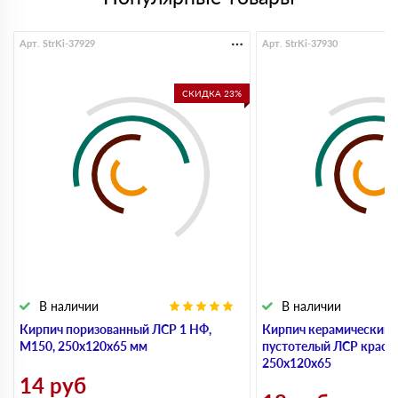
Арт. StrKi-37929
Арт. StrKi-37930
СКИДКА 23%
В наличии
В наличии
Кирпич поризованный ЛСР 1 НФ,
Кирпич керамический 
М150, 250х120х65 мм
пустотелый ЛСР красн
250х120х65
14
руб