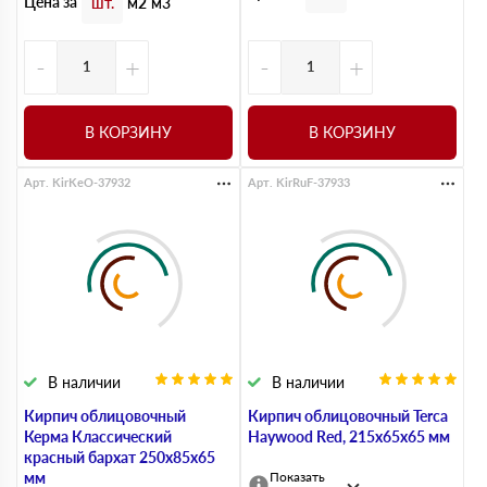
Цена за
шт.
м2
м3
-
+
-
+
В КОРЗИНУ
В КОРЗИНУ
Арт. KirKeO-37932
Арт. KirRuF-37933
В наличии
В наличии
Кирпич облицовочный
Кирпич облицовочный Terca
Керма Классический
Haywood Red, 215х65х65 мм
красный бархат 250х85х65
мм
Показать