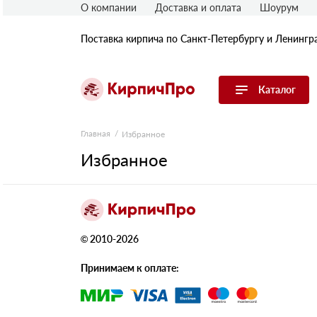
О компании
Доставка и оплата
Шоурум
Поставка кирпича по Санкт-Петербургу и Ленингр
Каталог
Перейти в каталог
Главная
Избранное
Избранное
Строительный (рядовой) кирпич
Облицовочный (лицевой) кирпич
Керамический широкоформатный
блок
Фасадная плитка, камень, декор
© 2010-2026
Печной кирпич
Брусчатка и мощение
Принимаем к оплате:
Кладочные смеси