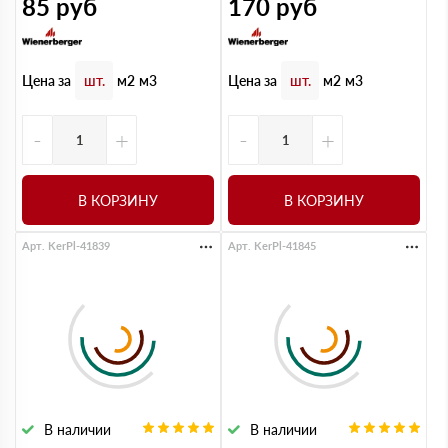
85
руб
170
руб
Цена за
Цена за
шт.
м2
м3
шт.
м2
м3
-
+
-
+
В КОРЗИНУ
В КОРЗИНУ
Арт. KerPl-41839
Арт. KerPl-41845
В наличии
В наличии