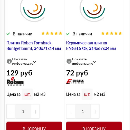
В наличии
В наличии
Плитка Roben Formback
Керамическая плитка
Buntgeflammt, 240х71х14 мм
ENGELS Ok, 214х67х24 мм
Показать
Показать
информацию
информацию
129
руб
72
руб
Цена за
Цена за
шт.
м2
м3
шт.
м2
м3
-
+
-
+
В КОРЗИНУ
В КОРЗИНУ