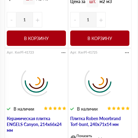
Цена за
шт.
м2
м3
-
+
-
+
В КОРЗИНУ
В КОРЗИНУ
Арт. KerPl-41723
Арт. KerPl-41725
В наличии
В наличии
Керамическая плитка
Плитка Roben Moorbrand
ENGELS Canyon, 214х66х24
Torf-bunt, 240х71х14 мм
мм
Показать