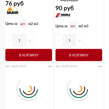
информацию
76
руб
90
руб
Цена за
шт.
м2
м3
Цена за
шт.
м2
м3
-
+
-
+
В КОРЗИНУ
В КОРЗИНУ
Арт. KerPl-41717
Арт. KerPl-41718