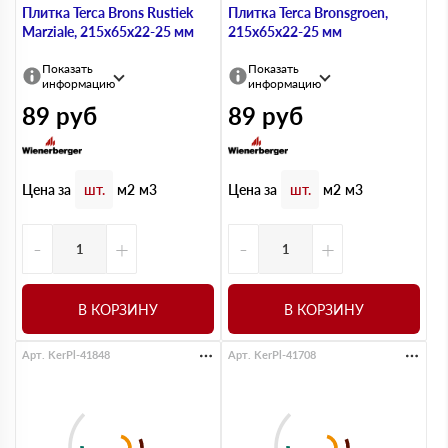
Плитка Terca Brons Rustiek
Плитка Terca Bronsgroen,
Marziale, 215х65х22-25 мм
215х65х22-25 мм
Показать
Показать
информацию
информацию
89
руб
89
руб
Цена за
Цена за
шт.
м2
м3
шт.
м2
м3
-
+
-
+
В КОРЗИНУ
В КОРЗИНУ
Арт. KerPl-41848
Арт. KerPl-41708