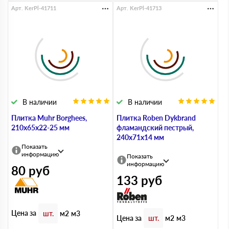
Арт. KerPl-41711
Арт. KerPl-41713
В наличии
В наличии
Плитка Muhr Borghees,
Плитка Roben Dykbrand
210х65х22-25 мм
фламандский пестрый,
240х71х14 мм
Показать
информацию
Показать
информацию
80
руб
133
руб
Цена за
шт.
м2
м3
Цена за
шт.
м2
м3