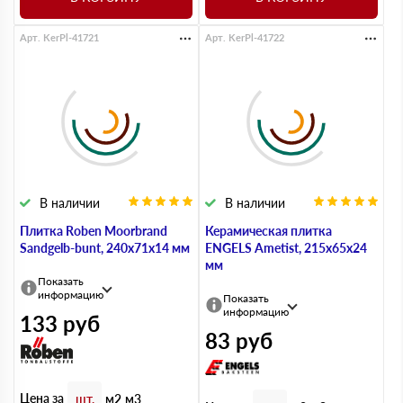
Арт. KerPl-41721
Арт. KerPl-41722
В наличии
В наличии
Плитка Roben Moorbrand
Керамическая плитка
Sandgelb-bunt, 240х71х14 мм
ENGELS Ametist, 215х65х24
мм
Показать
информацию
Показать
информацию
133
руб
83
руб
Цена за
шт.
м2
м3