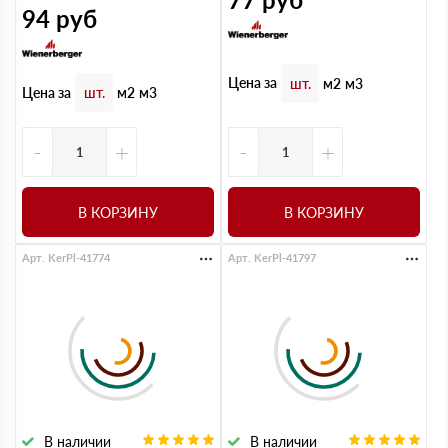
94
руб
Цена за
шт.
м2
м3
Цена за
шт.
м2
м3
-
+
-
+
В КОРЗИНУ
В КОРЗИНУ
Арт. KerPl-41774
Арт. KerPl-41797
В наличии
В наличии