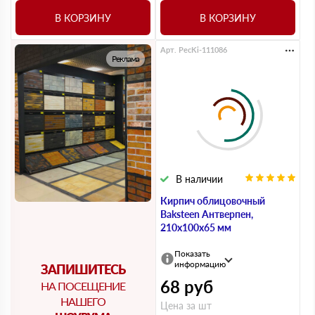
В КОРЗИНУ
В КОРЗИНУ
Арт. PecKi-111086
Реклама
В наличии
Кирпич облицовочный
Baksteen Антверпен,
210х100х65 мм
Показать
информацию
ЗАПИШИТЕСЬ
68
руб
НА ПОСЕЩЕНИЕ
НАШЕГО
Цена за шт