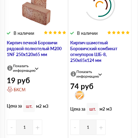
В наличии
В наличии
Кирпич печной Боровичи
Кирпич шамотный
рядовой полнотелый М200
Боровичский комбинат
1NF 250х120х65 мм
огнеупоров ШБ-8,
250х65х124 мм
Показать
информацию
Показать
информацию
19
руб
74
руб
Цена за
шт.
м2
м3
Цена за
шт.
м2
м3
-
+
-
+