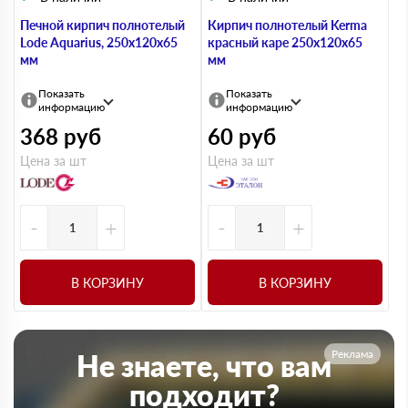
Печной кирпич полнотелый
Кирпич полнотелый Kerma
Lode Aquarius, 250х120х65
красный каре 250х120х65
мм
мм
Показать
Показать
информацию
информацию
368
руб
60
руб
Цена за шт
Цена за шт
-
+
-
+
В КОРЗИНУ
В КОРЗИНУ
Реклама
Не знаете, что вам
подходит?