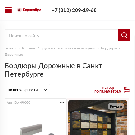
+7 (812) 209-1
+7 (812) 209-19-68
Заказать з
Главная
Каталог
Брусчатка и плитка для мощения
Бордюры
Дорожные
Бордюры Дорожные в Санкт-
Петербурге
Выбор
по параметрам
Арт. Dor-90050
Реклама