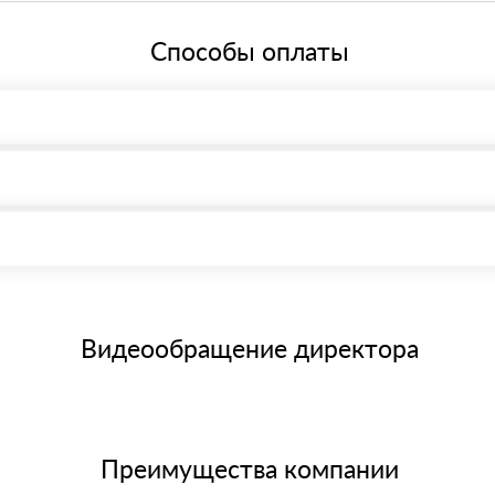
ей системе налогообложения.
Способы оплаты
, возможна через системы электронных платежей.
иема материала после проверки качества и количества заказанног
15 и не более 19 символов
е номенклатуру товара, количество. После оплаты осуществляется 
щим банковским картам
Видеообращение директора
Преимущества компании