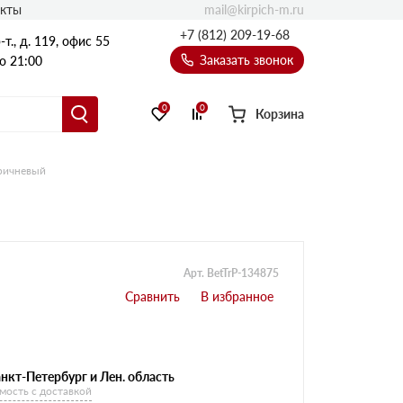
mail@kirpich-m.ru
акты
+7 (812) 209-19-68
т., д. 119, офис 55
Заказать звонок
о 21:00
0
0
Корзина
оричневый
Арт. BetTrP-134875
нкт-Петербург и Лен. область
мость с доставкой