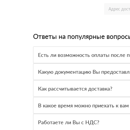
Ответы на популярные вопрос
Есть ли возможность оплаты после 
Да. Самый распространенный способ оплаты у н
вправе от него отказаться.
Какую документацию Вы предоставл
С каждой товарной позицией мы предоставляем
Как рассчитывается доставка?
После оформления заявки с Вами свяжется пер
стоимости и сроков доставки, которые впослед
В какое время можно приехать к вам
Вы можете приехать к нам в офис по адресу: Са
Работаете ли Вы с НДС?