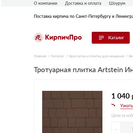
О компании
Доставка и оплата
Шоурум
Поставка кирпича по Санкт-Петербургу и Ленингр
Каталог
Перейти в каталог
Главная
Каталог
Брусчатка и плитка для мощения
Бе
Тротуарная плитка Artstein 
Строительный (рядовой) кирпич
Облицовочный (лицевой) кирпич
Керамический широкоформатный
блок
Фасадная плитка, камень, декор
1 040
Печной кирпич
Брусчатка и мощение
Цена за под
Кладочные смеси
-