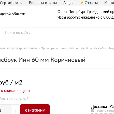
Сертификаты
Вопросы-ответы
Акции
Отзывы
Конт
Санкт-Петербург, Граждaнский пр-
адской области
Часы работы: ежедневно с 8:00 д
тонная тротуарная плитка
Тротуарная плитка Artstein Инсбрук Инн 60 мм К
Рядовой кирпич
Инсбрук Инн 60 мм Коричневый
Полнотелый
Пустотелый
руб / м2
дон: 12 929.28 руб
Доставка в Са
+
В КОРЗИНУ
Узнать стои