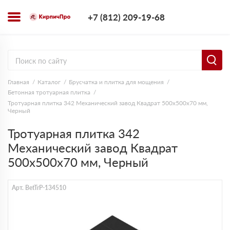
+7 (812) 209-1
+7 (812) 209-19-68
Заказать з
Главная
Каталог
Брусчатка и плитка для мощения
Бетонная тротуарная плитка
Тротуарная плитка 342 Механический завод Квадрат 500х500х70 мм,
Черный
Тротуарная плитка 342
Механический завод Квадрат
500х500х70 мм, Черный
Арт. BetTrP-134510