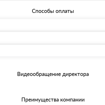
ей системе налогообложения.
Способы оплаты
, возможна через системы электронных платежей.
иема материала после проверки качества и количества заказанног
15 и не более 19 символов
е номенклатуру товара, количество. После оплаты осуществляется 
щим банковским картам
Видеообращение директора
Преимущества компании