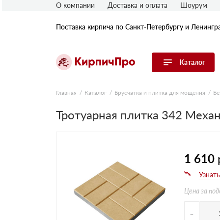
О компании
Доставка и оплата
Шоурум
Поставка кирпича по Санкт-Петербургу и Ленингр
Каталог
Перейти в каталог
Главная
Каталог
Брусчатка и плитка для мощения
Бе
Тротуарная плитка 342 Меха
Строительный (рядовой) кирпич
Облицовочный (лицевой) кирпич
Керамический широкоформатный
блок
Фасадная плитка, камень, декор
1 610
Печной кирпич
Брусчатка и мощение
Цена за под
Кладочные смеси
-