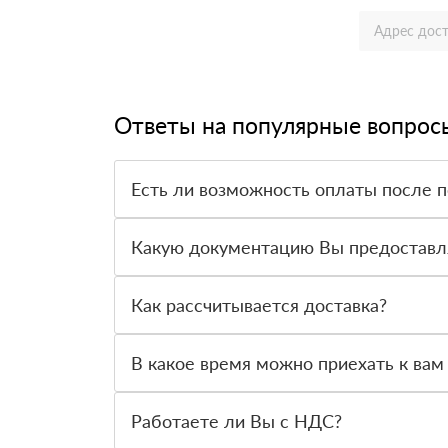
Ответы на популярные вопрос
Есть ли возможность оплаты после 
Да. Самый распространенный способ оплаты у н
вправе от него отказаться.
Какую документацию Вы предоставл
С каждой товарной позицией мы предоставляем
Как рассчитывается доставка?
После оформления заявки с Вами свяжется пер
стоимости и сроков доставки, которые впослед
В какое время можно приехать к вам
Вы можете приехать к нам в офис по адресу: Са
Работаете ли Вы с НДС?