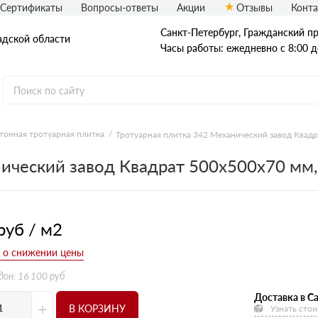
Сертификаты
Вопросы-ответы
Акции
Отзывы
Конт
Санкт-Петербург, Граждaнский пр-
адской области
Часы работы: ежедневно с 8:00 д
тонная тротуарная плитка
Тротуарная плитка 342 Механический завод Квад
Рядовой кирпич
нический завод Квадрат 500х500х70 мм
Полнотелый
Пустотелый
руб / м2
дон: 16 100 руб
Доставка в Са
+
В КОРЗИНУ
Узнать стои