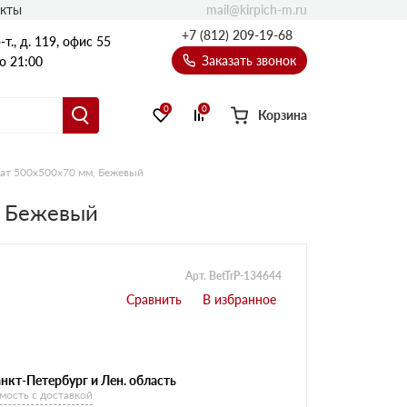
mail@kirpich-m.ru
акты
+7 (812) 209-19-68
т., д. 119, офис 55
Заказать звонок
о 21:00
0
0
Корзина
рат 500х500х70 мм, Бежевый
, Бежевый
Арт. BetTrP-134644
нкт-Петербург и Лен. область
мость с доставкой