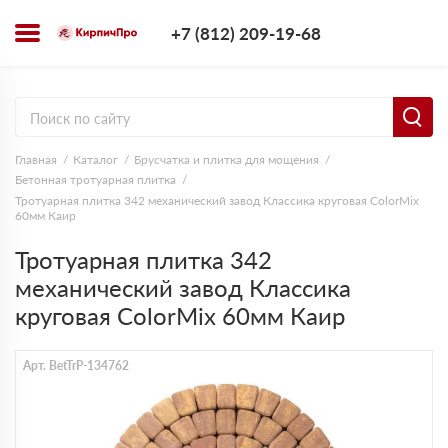
+7 (812) 209-1
+7 (812) 209-19-68
Заказать з
Главная
Каталог
Брусчатка и плитка для мощения
Бетонная тротуарная плитка
Тротуарная плитка 342 механический завод Классика круговая ColorMix
60мм Каир
Тротуарная плитка 342
механический завод Классика
круговая ColorMix 60мм Каир
Арт. BetTrP-134762