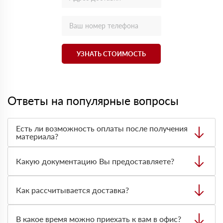
УЗНАТЬ СТОИМОСТЬ
Ответы на популярные вопросы
Есть ли возможность оплаты после получения
материала?
Да. Самый распространенный способ оплаты у нас -
оплата по факту получения товара. При этом, если
Какую документацию Вы предоставляете?
доставленный товар был ненадлежащего качества, то
Вы вправе от него отказаться.
С каждой товарной позицией мы предоставляем все
сертификаты и паспорта качества, а также товарно-
Как рассчитывается доставка?
транспортную накладную.
После оформления заявки с Вами свяжется
персональный менеджер для уточнения деталей заказа.
В какое время можно приехать к вам в офис?