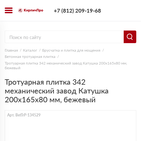
+7 (812) 209-1
+7 (812) 209-19-68
Заказать з
Главная
Каталог
Брусчатка и плитка для мощения
Бетонная тротуарная плитка
Тротуарная плитка 342 механический завод Катушка 200х165х80 мм,
бежевый
Тротуарная плитка 342
механический завод Катушка
200х165х80 мм, бежевый
Арт. BetTrP-134529