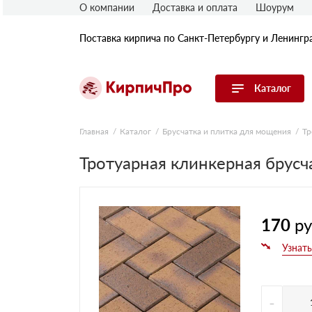
О компании
Доставка и оплата
Шоурум
Поставка кирпича по Санкт-Петербургу и Ленингр
Каталог
Перейти в каталог
Главная
Каталог
Брусчатка и плитка для мощения
Тр
Тротуарная клинкерная брусч
Строительный (рядовой) кирпич
Облицовочный (лицевой) кирпич
Керамический широкоформатный
блок
Фасадная плитка, камень, декор
170
ру
Печной кирпич
Брусчатка и мощение
Кладочные смеси
-