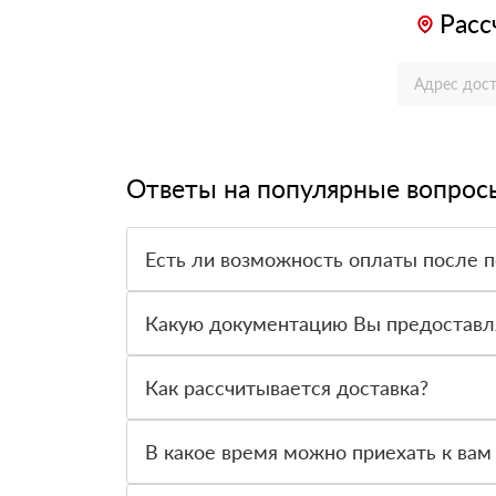
Расс
Ответы на популярные вопрос
Есть ли возможность оплаты после 
Да. Самый распространенный способ оплаты у н
вправе от него отказаться.
Какую документацию Вы предоставл
С каждой товарной позицией мы предоставляем
Как рассчитывается доставка?
После оформления заявки с Вами свяжется пер
стоимости и сроков доставки, которые впослед
В какое время можно приехать к вам
Вы можете приехать к нам в офис по адресу: Са