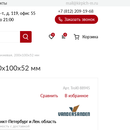
mail@kirpich-m.ru
акты
+7 (812) 209-19-68
т., д. 119, офис 55
Заказать звонок
о 21:00
0
0
Корзина
ранжевая, 200x100x52 мм
00x100x52 мм
Арт. TroKl-88945
нкт-Петербург и Лен. область
мость с доставкой