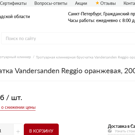
Сертификаты
Вопросы-ответы
Акции
Отзывы
Конт
Санкт-Петербург, Граждaнский пр-
адской области
Часы работы: ежедневно с 8:00 д
отуарный клинкер
Тротуарная клинкерная брусчатка Vandersanden Reggio о
Рядовой кирпич
атка Vandersanden Reggio оранжевая, 2
Полнотелый
Пустотелый
б / шт.
Доставка в Са
+
В КОРЗИНУ
Узнать стои