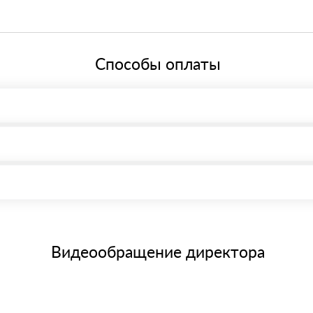
ей системе налогообложения.
Способы оплаты
, возможна через системы электронных платежей.
иема материала после проверки качества и количества заказанног
15 и не более 19 символов
е номенклатуру товара, количество. После оплаты осуществляется 
щим банковским картам
Видеообращение директора