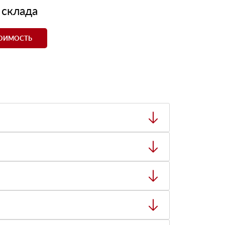
 склада
ТОИМОСТЬ
ный товар был ненадлежащего качества, то Вы
тную накладную.
ает заявку нашему логисту для оценки
8:00-21:00.