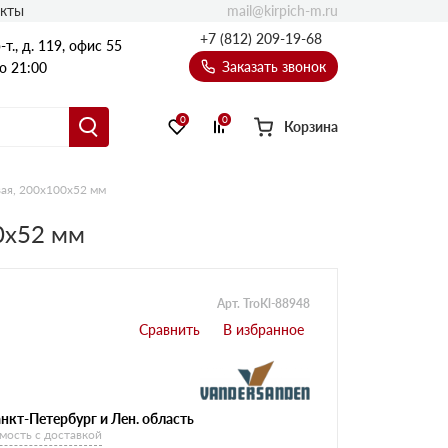
mail@kirpich-m.ru
акты
+7 (812) 209-19-68
т., д. 119, офис 55
Заказать звонок
о 21:00
0
0
Корзина
вая, 200x100x52 мм
00x52 мм
Арт. TroKl-88948
нкт-Петербург и Лен. область
мость с доставкой