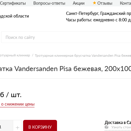
Сертификаты
Вопросы-ответы
Акции
Отзывы
Конт
Санкт-Петербург, Граждaнский пр-
адской области
Часы работы: ежедневно с 8:00 д
отуарный клинкер
Тротуарная клинкерная брусчатка Vandersanden Pisa беже
Рядовой кирпич
атка Vandersanden Pisa бежевая, 200x1
Полнотелый
Пустотелый
б / шт.
Доставка в Са
+
В КОРЗИНУ
Узнать стои