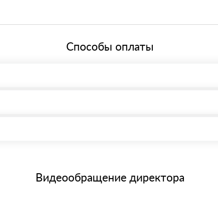
нкт-Петербург, Граждaнский пр-т., д. 119, офис 55 Режим работы: с 
ей системе налогообложения.
Способы оплаты
, возможна через системы электронных платежей.
иема материала после проверки качества и количества заказанног
15 и не более 19 символов
е номенклатуру товара, количество. После оплаты осуществляется 
щим банковским картам
Видеообращение директора