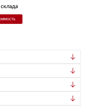
 склада
ТОИМОСТЬ
ный товар был ненадлежащего качества, то Вы
тную накладную.
ает заявку нашему логисту для оценки