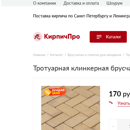
О компании
Доставка и оплата
Шоурум
Поставка кирпича по Санкт-Петербургу и Ленингр
Каталог
Перейти в каталог
Главная
Каталог
Брусчатка и плитка для мощения
Тр
Тротуарная клинкерная брусч
Строительный (рядовой) кирпич
Облицовочный (лицевой) кирпич
Керамический широкоформатный
блок
Фасадная плитка, камень, декор
170
ру
Печной кирпич
Брусчатка и мощение
Кладочные смеси
-