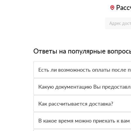
Расс
Ответы на популярные вопрос
Есть ли возможность оплаты после 
Да. Самый распространенный способ оплаты у н
вправе от него отказаться.
Какую документацию Вы предоставл
С каждой товарной позицией мы предоставляем
Как рассчитывается доставка?
После оформления заявки с Вами свяжется пер
стоимости и сроков доставки, которые впослед
В какое время можно приехать к вам