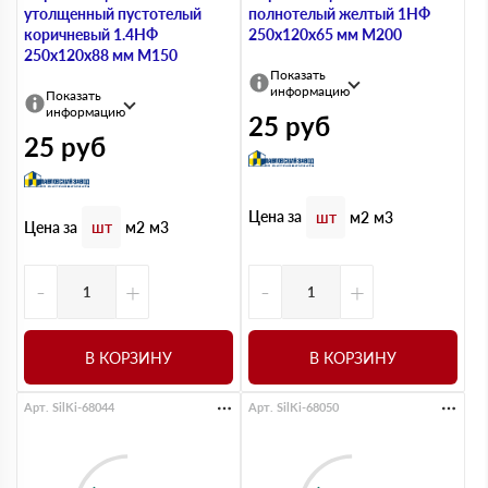
утолщенный пустотелый
полнотелый желтый 1НФ
коричневый 1.4НФ
250х120х65 мм М200
250х120х88 мм М150
Показать
информацию
Показать
информацию
25
руб
25
руб
Цена за
шт
м2
м3
Цена за
шт
м2
м3
-
+
-
+
В КОРЗИНУ
В КОРЗИНУ
Арт. SilKi-68044
Арт. SilKi-68050