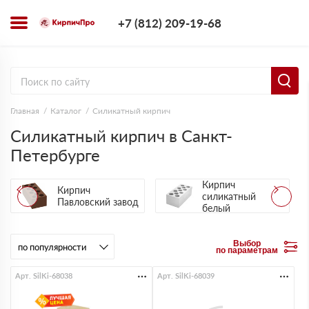
+7 (812) 209-1
+7 (812) 209-19-68
Заказать з
Главная
Каталог
Силикатный кирпич
Силикатный кирпич в Санкт-
Петербурге
Кирпич
Кирпич
силикатный
Павловский завод
белый
Выбор
по параметрам
Арт. SilKi-68038
Арт. SilKi-68039