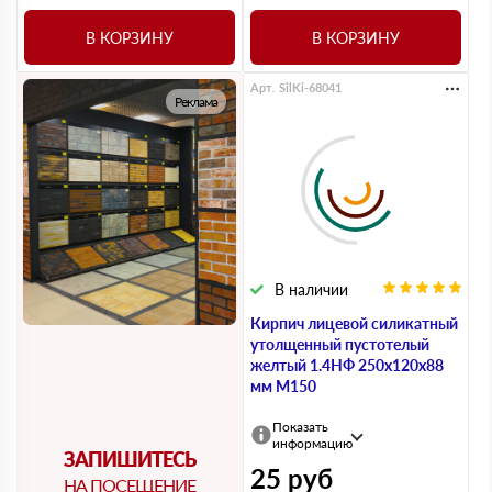
В КОРЗИНУ
В КОРЗИНУ
Арт. SilKi-68041
Реклама
В наличии
Кирпич лицевой силикатный
утолщенный пустотелый
желтый 1.4НФ 250х120х88
мм М150
Показать
информацию
ЗАПИШИТЕСЬ
25
руб
НА ПОСЕЩЕНИЕ