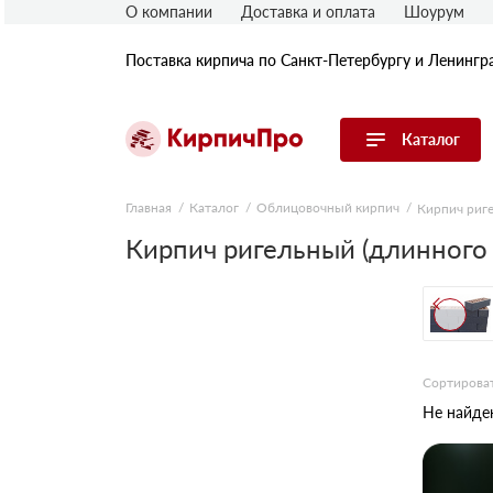
О компании
Доставка и оплата
Шоурум
Поставка кирпича по Санкт-Петербургу и Ленингр
Каталог
Перейти в каталог
Главная
Каталог
Облицовочный кирпич
Кирпич риг
Кирпич ригельный (длинного
Строительный (рядовой) кирпич
Облицовочный (лицевой) кирпич
Керамический широкоформатный
блок
Фасадная плитка, камень, декор
Печной кирпич
Сортироват
Брусчатка и мощение
Не найден
Кладочные смеси