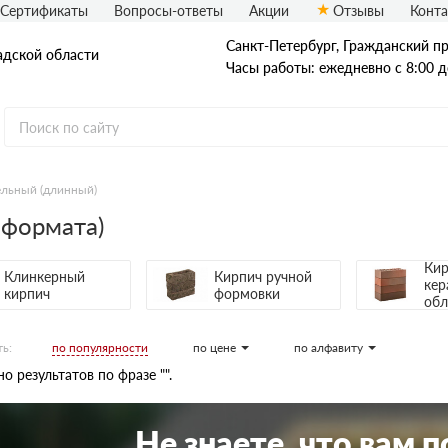
Сертификаты
Вопросы-ответы
Акции
Отзывы
Конт
Санкт-Петербург, Граждaнский пр-
адской области
Часы работы: ежедневно с 8:00 д
ельный (длинный)
 формата)
Рядовой кирпич
Полнотелый
Пустотелый
Кир
Клинкерный
Кирпич ручной
кер
кирпич
формовки
обл
по популярности
по цене
по алфавиту
ь:
о результатов по фразе "".
Не знаете, что вам 