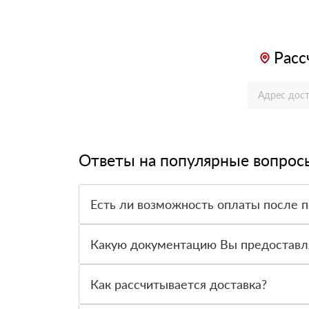
Расс
Ответы на популярные вопрос
Есть ли возможность оплаты после 
Да. Самый распространенный способ оплаты у н
вправе от него отказаться.
Какую документацию Вы предоставл
С каждой товарной позицией мы предоставляем
Как рассчитывается доставка?