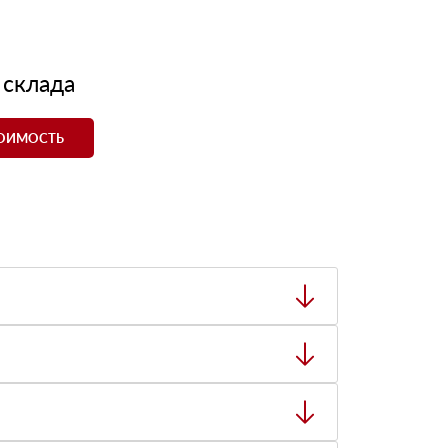
 склада
ТОИМОСТЬ
ный товар был ненадлежащего качества, то Вы
тную накладную.