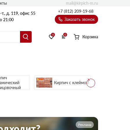
mail@kirpich-m.ru
акты
+7 (812) 209-19-68
т., д. 119, офис 55
Заказать звонок
о 21:00
0
0
Корзина
пич
амический
Кирпич с клеймом
ицовочный
Реклама
подходит?