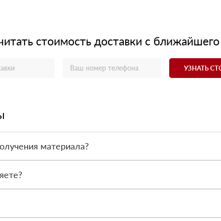
читать стоимость доставки с ближайшего
УЗНАТЬ С
ы
получения материала?
ас - оплата по факту получения товара. При этом, если доставлен
яете?
 все сертификаты и паспорта качества, а также товарно-транспор