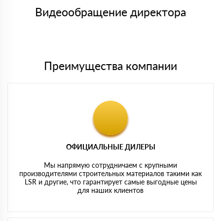
товара, количество. После оплаты осуществляется доставка
символов
либо Вы забираете товар со склада самовывоза.
Видеообращение директора
Мы принимаем платежи с сайта по следующим банковским
картам
Преимущества компании
ОФИЦИАЛЬНЫЕ ДИЛЕРЫ
Мы напрямую сотрудничаем с крупными
производителями строительных материалов такими как
LSR и другие, что гарантирует самые выгодные цены
для наших клиентов