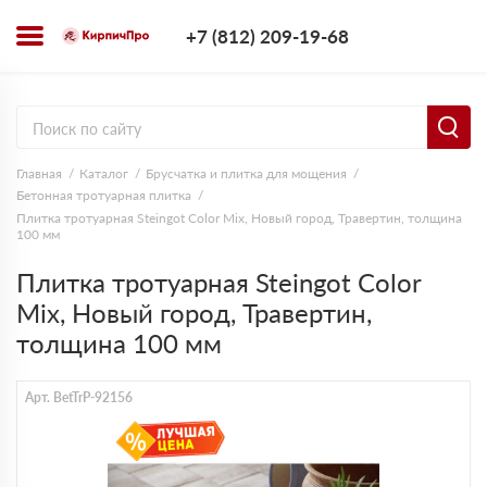
+7 (812) 209-1
+7 (812) 209-19-68
Заказать з
Главная
Каталог
Брусчатка и плитка для мощения
Бетонная тротуарная плитка
Плитка тротуарная Steingot Color Mix, Новый город, Травертин, толщина
100 мм
Плитка тротуарная Steingot Color
Mix, Новый город, Травертин,
толщина 100 мм
Арт. BetTrP-92156