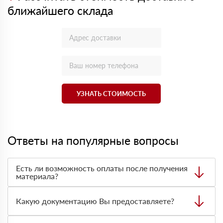
ближайшего склада
УЗНАТЬ СТОИМОСТЬ
Ответы на популярные вопросы
Есть ли возможность оплаты после получения
материала?
Да. Самый распространенный способ оплаты у нас -
оплата по факту получения товара. При этом, если
Какую документацию Вы предоставляете?
доставленный товар был ненадлежащего качества, то
Вы вправе от него отказаться.
С каждой товарной позицией мы предоставляем все