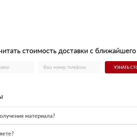
читать стоимость доставки с ближайшего
УЗНАТЬ С
ы
получения материала?
ас - оплата по факту получения товара. При этом, если доставлен
яете?