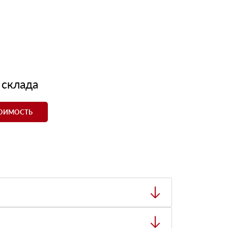
 склада
ТОИМОСТЬ
ный товар был ненадлежащего качества, то Вы