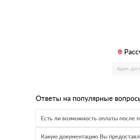
Расс
Ответы на популярные вопрос
Есть ли возможность оплаты после 
Да. Самый распространенный способ оплаты у н
вправе от него отказаться.
Какую документацию Вы предоставл