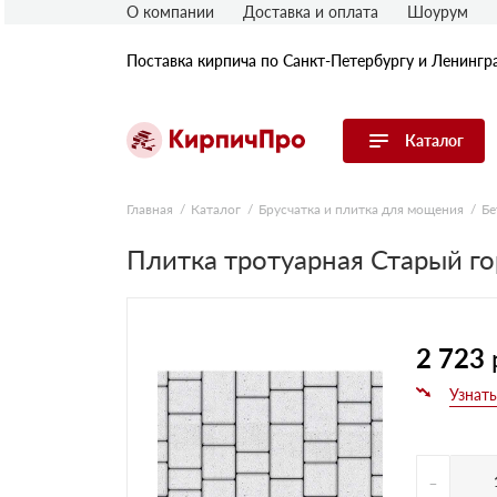
О компании
Доставка и оплата
Шоурум
Поставка кирпича по Санкт-Петербургу и Ленингр
Каталог
Перейти в каталог
Главная
Каталог
Брусчатка и плитка для мощения
Бе
Плитка тротуарная Старый го
Строительный (рядовой) кирпич
Облицовочный (лицевой) кирпич
Керамический широкоформатный
блок
Фасадная плитка, камень, декор
2 723
Печной кирпич
Брусчатка и мощение
Кладочные смеси
-