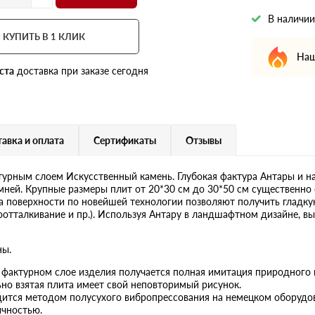
В наличии
КУПИТЬ В 1 КЛИК
Наш
ста
доставка при заказе сегодня
авка и оплата
Сертификаты
Отзывы
турным слоем Искусственный камень. Глубокая фактура Антары и н
ей. Крупные размеры плит от 20*30 см до 30*50 см существенно 
а поверхности по новейшей технологии позволяют получить гладку
оотталкивание и пр.). Используя Антару в ландшафтном дизайне, в
ны.
в фактурном слое изделия получается полная имитация природного
но взятая плита имеет свой неповторимый рисунок.
ится методом полусухого вибропрессования на немецком оборудов
ичностью.