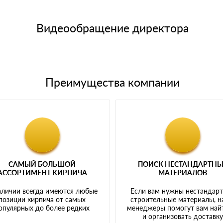
15 и не более 19 символов
е номенклатуру товара, количество. После оплаты осуществляется 
щим банковским картам
Видеообращение директора
Преимущества компании
САМЫЙ БОЛЬШОЙ
ПОИСК НЕСТАНДАРТН
АССОРТИМЕНТ КИРПИЧА
МАТЕРИАЛОВ
аличии всегда имеются любые
Если вам нужны нестандар
позиции кирпича от самых
строительные материалы, 
опулярных до более редких
менеджеры помогут вам най
и организовать доставк