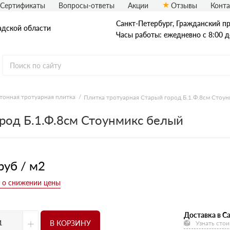
Сертификаты
Вопросы-ответы
Акции
Отзывы
Конт
Санкт-Петербург, Граждaнский пр-
адской области
Часы работы: ежедневно с 8:00 д
тонная тротуарная плитка
Плитка тротуарная Старый город Б.1.Ф.8см Стоу
Рядовой кирпич
род Б.1.Ф.8см Стоунмикс белый
Полнотелый
Пустотелый
руб / м2
Доставка в Са
+
В КОРЗИНУ
Узнать стои