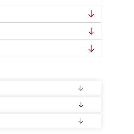
тную накладную.
ает заявку нашему логисту для оценки
8:00-21:00.
о материала.