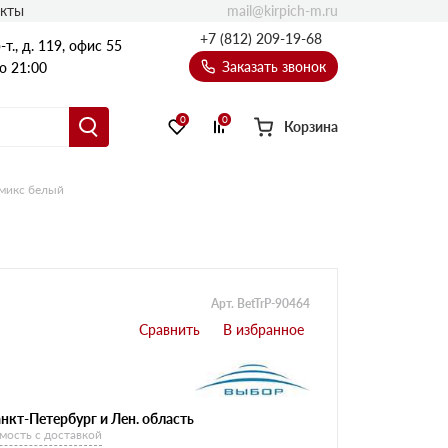
mail@kirpich-m.ru
акты
+7 (812) 209-19-68
т., д. 119, офис 55
Заказать звонок
о 21:00
0
0
Корзина
нмикс белый
Арт. BetTrP-90464
нкт-Петербург и Лен. область
мость с доставкой