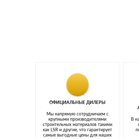
Номер карты (PAN) должен иметь не менее 
Менеджер отправит Вам счет, Вы проверяет
самовывоза.
Мы принимаем платежи с сайта по следую
ОФИЦИАЛЬНЫЕ ДИЛЕРЫ
Мы напрямую сотрудничаем с
крупными производителями
В н
строительных материалов такими
как LSR и другие, что гарантирует
п
самые выгодные цены для наших