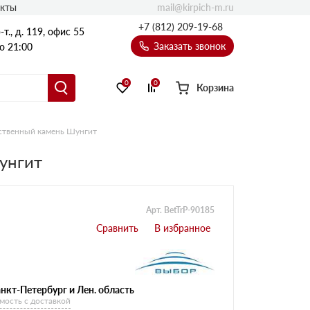
mail@kirpich-m.ru
акты
+7 (812) 209-19-68
т., д. 119, офис 55
Заказать звонок
о 21:00
0
0
Корзина
сственный камень Шунгит
унгит
Арт. BetTrP-90185
нкт-Петербург и Лен. область
мость с доставкой