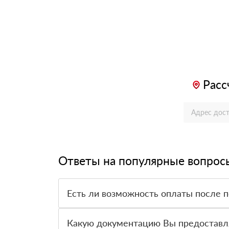
Расс
Ответы на популярные вопрос
Есть ли возможность оплаты после 
Да. Самый распространенный способ оплаты у н
вправе от него отказаться.
Какую документацию Вы предоставл