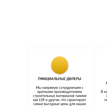
Номер карты (PAN) должен иметь не менее 
Менеджер отправит Вам счет, Вы проверяет
самовывоза.
Мы принимаем платежи с сайта по следую
ОФИЦИАЛЬНЫЕ ДИЛЕРЫ
Мы напрямую сотрудничаем с
крупными производителями
В н
строительных материалов такими
как LSR и другие, что гарантирует
п
самые выгодные цены для наших