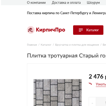
О компании
Доставка и оплата
Шоурум
Поставка кирпича по Санкт-Петербургу и Ленингр
Каталог
Перейти в каталог
Главная
Каталог
Брусчатка и плитка для мощения
Бе
Плитка тротуарная Старый г
Строительный (рядовой) кирпич
Облицовочный (лицевой) кирпич
Керамический широкоформатный
блок
Фасадная плитка, камень, декор
2 476
Печной кирпич
Брусчатка и мощение
Кладочные смеси
-