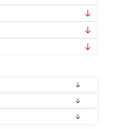
тную накладную.
ает заявку нашему логисту для оценки
8:00-21:00.
о материала.