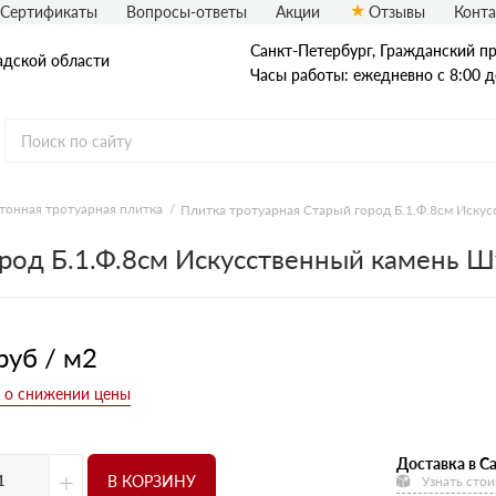
Сертификаты
Вопросы-ответы
Акции
Отзывы
Конт
Санкт-Петербург, Граждaнский пр-
адской области
Часы работы: ежедневно с 8:00 д
тонная тротуарная плитка
Плитка тротуарная Старый город Б.1.Ф.8см Иску
Рядовой кирпич
ород Б.1.Ф.8см Искусственный камень Ш
Полнотелый
Пустотелый
руб / м2
Доставка в Са
+
В КОРЗИНУ
Узнать стои