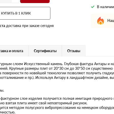
В наличии
КУПИТЬ В 1 КЛИК
Наш
ста
доставка при заказе сегодня
авка и оплата
Сертификаты
Отзывы
турным слоем Искусственный камень. Глубокая фактура Антары и н
ей. Крупные размеры плит от 20*30 см до 30*50 см существенно 
а поверхности по новейшей технологии позволяют получить гладку
оотталкивание и пр.). Используя Антару в ландшафтном дизайне, в
ны.
в фактурном слое изделия получается полная имитация природного
но взятая плита имеет свой неповторимый рисунок.
ится методом полусухого вибропрессования на немецком оборудов
ичностью.