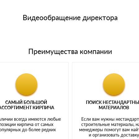
15 и не более 19 символов
е номенклатуру товара, количество. После оплаты осуществляется 
щим банковским картам
Видеообращение директора
Преимущества компании
САМЫЙ БОЛЬШОЙ
ПОИСК НЕСТАНДАРТН
АССОРТИМЕНТ КИРПИЧА
МАТЕРИАЛОВ
аличии всегда имеются любые
Если вам нужны нестандар
позиции кирпича от самых
строительные материалы, 
опулярных до более редких
менеджеры помогут вам най
и организовать доставк