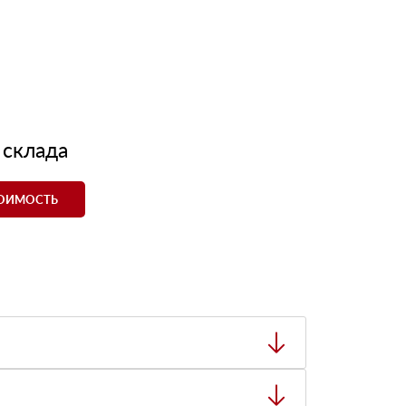
 склада
ТОИМОСТЬ
ный товар был ненадлежащего качества, то Вы