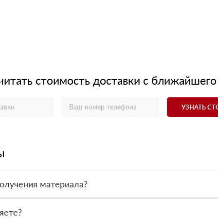
читать стоимость доставки с ближайшего
УЗНАТЬ С
ы
получения материала?
ас - оплата по факту получения товара. При этом, если доставлен
яете?