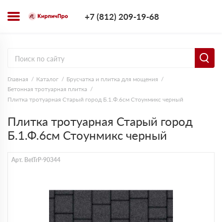
+7 (812) 209-1
+7 (812) 209-19-68
Заказать з
Главная
Каталог
Брусчатка и плитка для мощения
Бетонная тротуарная плитка
Плитка тротуарная Старый город Б.1.Ф.6см Стоунмикс черный
Плитка тротуарная Старый город
Б.1.Ф.6см Стоунмикс черный
Арт. BetTrP-90344