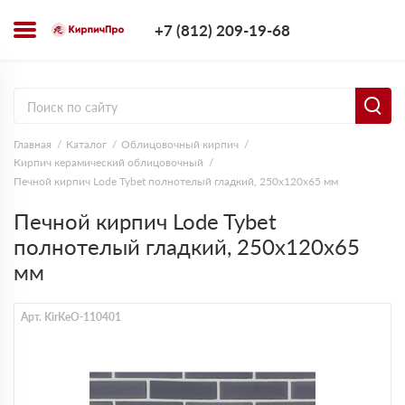
+7 (812) 209-1
+7 (812) 209-19-68
Заказать з
Главная
Каталог
Облицовочный кирпич
Кирпич керамический облицовочный
Печной кирпич Lode Tybet полнотелый гладкий, 250х120х65 мм
Печной кирпич Lode Tybet
полнотелый гладкий, 250х120х65
мм
Арт. KirKeO-110401