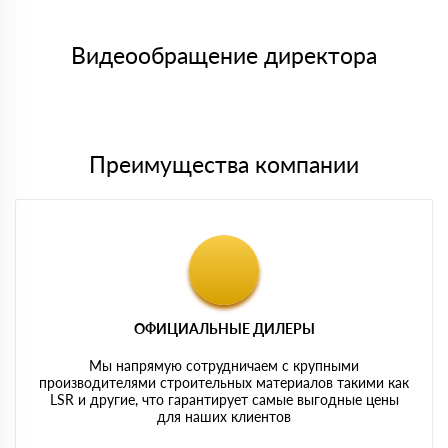
Менеджер отправит Вам счет, Вы проверяете номенклатуру
Номер карты (PAN) должен иметь не менее 15 и не более 19
товара, количество. После оплаты осуществляется доставка
символов
либо Вы забираете товар со склада самовывоза.
Видеообращение директора
Мы принимаем платежи с сайта по следующим банковским
картам
Преимущества компании
ОФИЦИАЛЬНЫЕ ДИЛЕРЫ
Мы напрямую сотрудничаем с крупными
производителями строительных материалов такими как
LSR и другие, что гарантирует самые выгодные цены
для наших клиентов