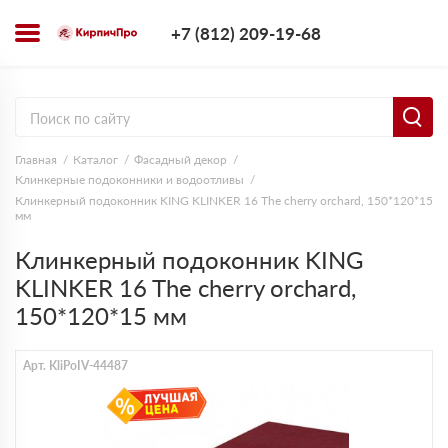
+7 (812) 209-1
+7 (812) 209-19-68
Заказать з
Главная
Каталог
Фасадный декор
Клинкерные подоконники и водоотливы
Клинкерный подоконник KING KLINKER 16 The cherry orchard, 150*120*15
мм
Клинкерный подоконник KING
KLINKER 16 The cherry orchard,
150*120*15 мм
Арт. KliPoIV-44487