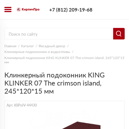
+7 (812) 209-1
+7 (812) 209-19-68
Заказать з
Главная
Каталог
Фасадный декор
Клинкерные подоконники и водоотливы
Клинкерный подоконник KING KLINKER 07 The crimson island, 245*120*15
мм
Клинкерный подоконник KING
KLINKER 07 The crimson island,
245*120*15 мм
Арт. KliPoIV-44430