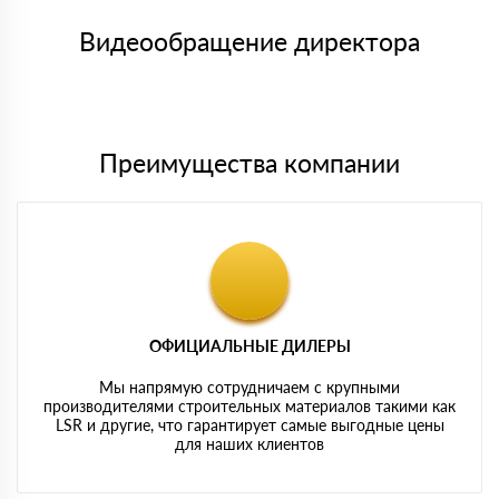
Номер карты (PAN) должен иметь не менее 15 и не более 19
товара, количество. После оплаты осуществляется доставка
символов
либо Вы забираете товар со склада самовывоза.
Видеообращение директора
Мы принимаем платежи с сайта по следующим банковским
картам
Преимущества компании
ОФИЦИАЛЬНЫЕ ДИЛЕРЫ
Мы напрямую сотрудничаем с крупными
производителями строительных материалов такими как
LSR и другие, что гарантирует самые выгодные цены
для наших клиентов