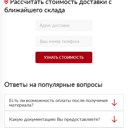
Рассчитать стоимость доставки с
ближайшего склада
УЗНАТЬ СТОИМОСТЬ
Ответы на популярные вопросы
Есть ли возможность оплаты после получения
материала?
Да. Самый распространенный способ оплаты у нас -
оплата по факту получения товара. При этом, если
Какую документацию Вы предоставляете?
доставленный товар был ненадлежащего качества, то