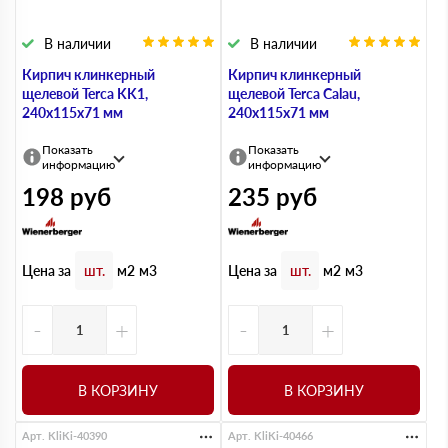
В наличии
В наличии
Кирпич клинкерный
Кирпич клинкерный
щелевой Terca KK1,
щелевой Terca Calau,
240х115х71 мм
240х115х71 мм
Показать
Показать
информацию
информацию
198
руб
235
руб
Цена за
Цена за
шт.
м2
м3
шт.
м2
м3
-
+
-
+
В КОРЗИНУ
В КОРЗИНУ
Арт. KliKi-40390
Арт. KliKi-40466