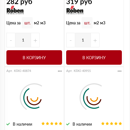
282
руб
319
руб
Цена за
Цена за
шт.
м2
м3
шт.
м2
м3
-
+
-
+
В КОРЗИНУ
В КОРЗИНУ
Арт. KliKi-40874
Арт. KliKi-40955
В наличии
В наличии