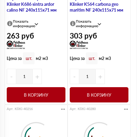
Klinker K686 sintra ardor
Klinker K564 carbona geo
calino NF 240х115х71 мм
maritim NF 240х115х71 мм
Показать
Показать
информацию
информацию
263
руб
303
руб
Цена за
Цена за
шт.
м2
м3
шт.
м2
м3
-
+
-
+
В КОРЗИНУ
В КОРЗИНУ
Арт. KliKi-40216
Арт. KliKi-40280