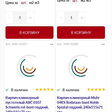
Цена за
шт.
м2
м3
Цена за
шт.
м2
м3
-
+
-
+
В КОРЗИНУ
В КОРЗИНУ
Арт. KliKi-41257
Арт. KliKi-41290
В наличии
В наличии
Кирпич клинкерный
Кирпич клинкерный Muhr
пустотелый ABC 0107
04KS Rotbraun-bunt Kohle
Schwerin rot-bunt гладкий,
Spezial гладкий, 240х115х71
240х115х71 мм
мм