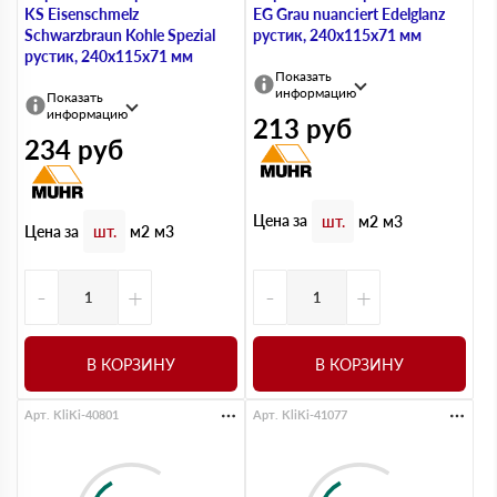
KS Eisenschmelz
EG Grau nuanciert Edelglanz
Schwarzbraun Kohle Spezial
рустик, 240х115х71 мм
рустик, 240х115х71 мм
Показать
информацию
Показать
информацию
213
руб
234
руб
Цена за
шт.
м2
м3
Цена за
шт.
м2
м3
-
+
-
+
В КОРЗИНУ
В КОРЗИНУ
Арт. KliKi-40801
Арт. KliKi-41077