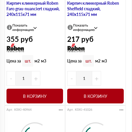
Кирпич клинкерный Roben
Кирпич клинкерный Roben
Faro grau-nuanciert гладкий,
Sheffield гладкий,
240х115х71 мм
240х115х71 мм
Показать
Показать
информацию
информацию
355
руб
217
руб
Цена за
Цена за
шт.
м2
м3
шт.
м2
м3
-
+
-
+
В КОРЗИНУ
В КОРЗИНУ
Арт. KliKi-40964
Арт. KliKi-41026