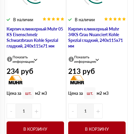
В наличии
В наличии
Кирпич клинкерный Muhr 05
Кирпич клинкерный Muhr
KS Eisenschmelz
34KS Grau Nuanciert Kohle
Schwarzbraun Kohle Spezial
Spezial гладкий, 240х115х71
гладкий, 240х115х71 мм
мм
Показать
Показать
информацию
информацию
234
руб
213
руб
Цена за
Цена за
шт.
м2
м3
шт.
м2
м3
-
+
-
+
В КОРЗИНУ
В КОРЗИНУ