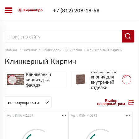
+7 (812) 209-1
+7 (812) 209-19-68
Заказать з
Главная
Каталог
Облицовочный кирпич
Клинкерный кирпич
Клинкерный Кирпич
Клинкерный
Клинкерный
кирпич для
кирпич для
внутренней
фасада
отделки
Выбор
по параметрам
Арт. KliKi-41289
Арт. KliKi-40293