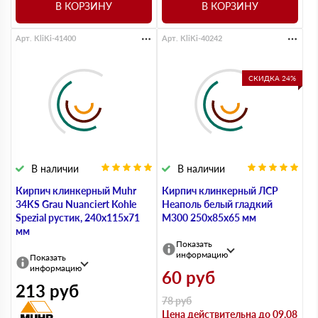
В КОРЗИНУ
В КОРЗИНУ
Арт. KliKi-41400
Арт. KliKi-40242
СКИДКА 24%
В наличии
В наличии
Кирпич клинкерный Muhr
Кирпич клинкерный ЛСР
34KS Grau Nuanciert Kohle
Неаполь белый гладкий
Spezial рустик, 240х115х71
M300 250х85х65 мм
мм
Показать
информацию
Показать
информацию
60
руб
213
руб
78
руб
Цена действительна до 09.08