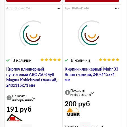
Арт. KliKi-40752
Арт. KliKi-41244
В наличии
В наличии
Кирпич клинкерный
Кирпич клинкерный Muhr 33
пустотелый ABC 7503 Sylt
Braun гладкий, 240х115х71
Magma Kohlebrand гладкий,
мм
240х115х71 мм
Показать
информацию
Показать
информацию
200
руб
191
руб