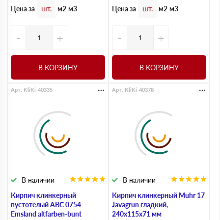
Цена за
Цена за
шт.
м2
м3
шт.
м2
м3
-
+
-
+
В КОРЗИНУ
В КОРЗИНУ
Арт. KliKi-40335
Арт. KliKi-40378
В наличии
В наличии
Кирпич клинкерный
Кирпич клинкерный Muhr 17
пустотелый ABC 0754
Javagrun гладкий,
Emsland altfarben-bunt
240х115х71 мм