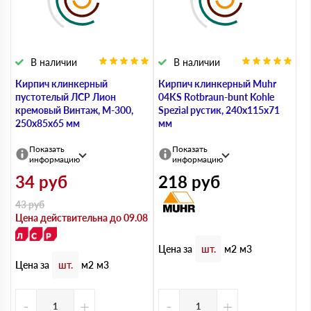
В наличии
В наличии
Кирпич клинкерный
Кирпич клинкерный Muhr
пустотелый ЛСР Лион
04KS Rotbraun-bunt Kohle
кремовый Винтаж, М-300,
Spezial рустик, 240х115х71
250х85х65 мм
мм
Показать
Показать
информацию
информацию
34
руб
218
руб
43
руб
Цена действительна до 09.08
Цена за
шт.
м2
м3
Цена за
шт.
м2
м3
-
+
-
+