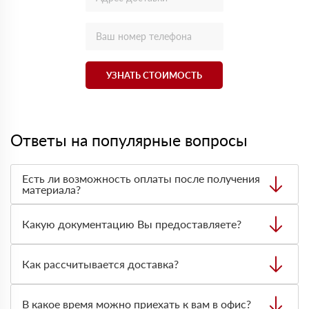
УЗНАТЬ СТОИМОСТЬ
Ответы на популярные вопросы
Есть ли возможность оплаты после получения
материала?
Да. Самый распространенный способ оплаты у нас -
оплата по факту получения товара. При этом, если
Какую документацию Вы предоставляете?
доставленный товар был ненадлежащего качества, то
Вы вправе от него отказаться.
С каждой товарной позицией мы предоставляем все
сертификаты и паспорта качества, а также товарно-
Как рассчитывается доставка?
транспортную накладную.
После оформления заявки с Вами свяжется
персональный менеджер для уточнения деталей заказа.
В какое время можно приехать к вам в офис?