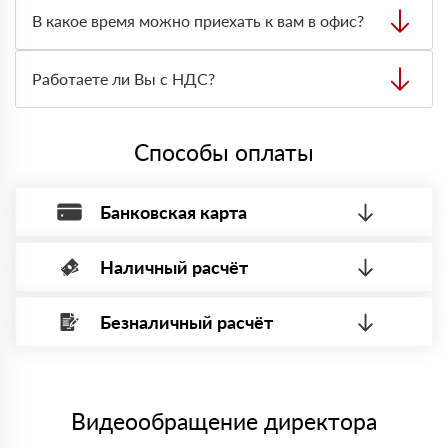
персональный менеджер для уточнения деталей заказа.
В какое время можно приехать к вам в офис?
Далее он передает заявку нашему логисту для оценки
стоимости и сроков доставки, которые впоследствии и
Вы можете приехать к нам в офис по адресу: Санкт-
оглашаются заказчику.
Петербург, Граждaнский пр-т., д. 119, офис 55 Режим
Работаете ли Вы с НДС?
работы: с 8:00-21:00.
Да, мы работаем с НДС 20% — то есть на общей
системе налогообложения.
Способы оплаты
Банковская карта
Наличный расчёт
Оплата банковской картой, через Интернет, возможна через
системы электронных платежей.
Безналичный расчёт
Вы можете оплатить наличными по факту приема
Минимальная сумма платежа — 1 рубль.
материала после проверки качества и количества
Максимальная сумма платежа отсутствует.
заказанного материала.
Менеджер отправит Вам счет, Вы проверяете номенклатуру
Номер карты (PAN) должен иметь не менее 15 и не более 19
товара, количество. После оплаты осуществляется доставка
символов
либо Вы забираете товар со склада самовывоза.
Видеообращение директора