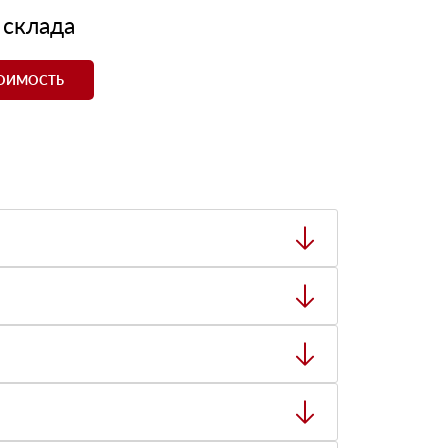
 склада
ТОИМОСТЬ
ный товар был ненадлежащего качества, то Вы
тную накладную.
ает заявку нашему логисту для оценки