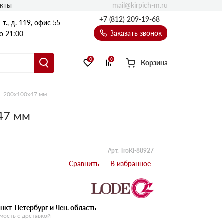
mail@kirpich-m.ru
акты
+7 (812) 209-19-68
т., д. 119, офис 55
Заказать звонок
о 21:00
0
0
Корзина
я, 200x100x47 мм
47 мм
Арт. TroKl-88927
нкт-Петербург и Лен. область
мость с доставкой