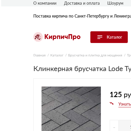
О компании
Доставка и оплата
Шоурум
Поставка кирпича по Санкт-Петербургу и Ленингр
Каталог
Перейти в каталог
Главная
Каталог
Брусчатка и плитка для мощения
Тр
Клинкерная брусчатка Lode T
Строительный (рядовой) кирпич
Облицовочный (лицевой) кирпич
Керамический широкоформатный
блок
Фасадная плитка, камень, декор
125
ру
Печной кирпич
Брусчатка и мощение
Кладочные смеси
-