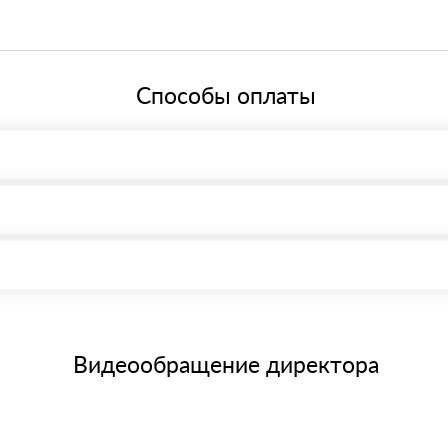
нкт-Петербург, Граждaнский пр-т., д. 119, офис 55 Режим работы: с 
ей системе налогообложения.
Способы оплаты
, возможна через системы электронных платежей.
иема материала после проверки качества и количества заказанног
15 и не более 19 символов
е номенклатуру товара, количество. После оплаты осуществляется 
щим банковским картам
Видеообращение директора