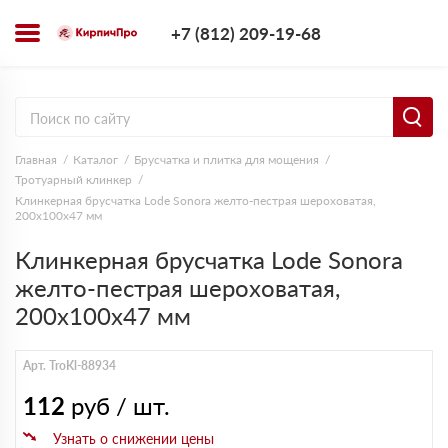
+7 (812) 209-1
+7 (812) 209-19-68
Заказать з
Главная
Каталог
Брусчатка и плитка для мощения
Тротуарный клинкер
Клинкерная брусчатка Lode Sonora желто-пестрая шероxоватая,
200x100x47 мм
Клинкерная брусчатка Lode Sonora
желто-пестрая шероxоватая,
200x100x47 мм
Арт. TroKl-88934
112
руб / шт.