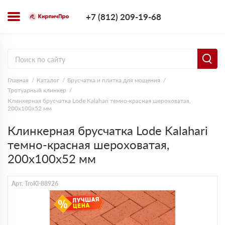
+7 (812) 209-1
+7 (812) 209-19-68
Заказать з
Главная
Каталог
Брусчатка и плитка для мощения
Тротуарный клинкер
Клинкерная брусчатка Lode Kalahari темно-красная шероxоватая,
200x100x52 мм
Клинкерная брусчатка Lode Kalahari
темно-красная шероxоватая,
200x100x52 мм
Арт. TroKl-88926