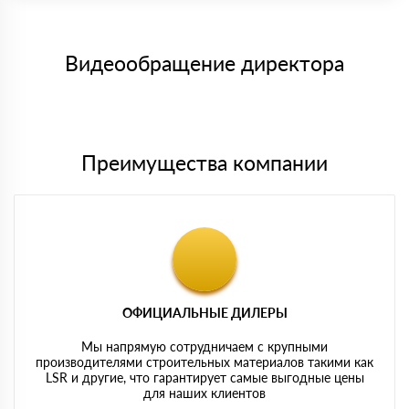
заказанного материала.
Менеджер отправит Вам счет, Вы проверяете номенклатуру
Номер карты (PAN) должен иметь не менее 15 и не более 19
товара, количество. После оплаты осуществляется доставка
символов
либо Вы забираете товар со склада самовывоза.
Видеообращение директора
Мы принимаем платежи с сайта по следующим банковским
картам
Преимущества компании
ОФИЦИАЛЬНЫЕ ДИЛЕРЫ
Мы напрямую сотрудничаем с крупными
производителями строительных материалов такими как
LSR и другие, что гарантирует самые выгодные цены
для наших клиентов