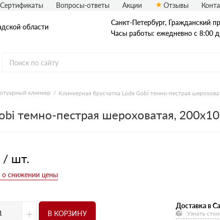
Сертификаты
Вопросы-ответы
Акции
Отзывы
Конт
Санкт-Петербург, Граждaнский пр-
адской области
Часы работы: ежедневно с 8:00 д
отуарный клинкер
Клинкерная брусчатка Lode Gobi темно-пестрая шероxова
Рядовой кирпич
obi темно-пестрая шероxоватая, 200x1
Полнотелый
Пустотелый
 / шт.
Доставка в Са
+
В КОРЗИНУ
Узнать стои