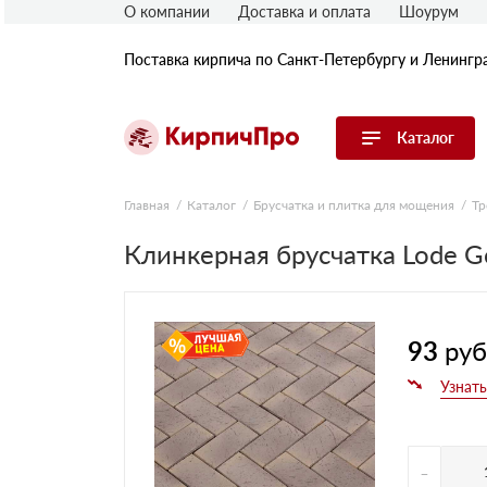
О компании
Доставка и оплата
Шоурум
Поставка кирпича по Санкт-Петербургу и Ленингр
Каталог
Перейти в каталог
Главная
Каталог
Брусчатка и плитка для мощения
Тр
Клинкерная брусчатка Lode G
Строительный (рядовой) кирпич
Облицовочный (лицевой) кирпич
Керамический широкоформатный
блок
Фасадная плитка, камень, декор
93
руб
Печной кирпич
Брусчатка и мощение
Кладочные смеси
-