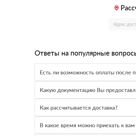
Расс
Ответы на популярные вопрос
Есть ли возможность оплаты после 
Да. Самый распространенный способ оплаты у н
вправе от него отказаться.
Какую документацию Вы предоставл
С каждой товарной позицией мы предоставляем
Как рассчитывается доставка?
После оформления заявки с Вами свяжется пер
стоимости и сроков доставки, которые впослед
В какое время можно приехать к вам