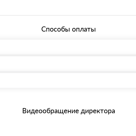
нкт-Петербург, Граждaнский пр-т., д. 119, офис 55 Режим работы: с 
ей системе налогообложения.
Способы оплаты
, возможна через системы электронных платежей.
иема материала после проверки качества и количества заказанног
15 и не более 19 символов
е номенклатуру товара, количество. После оплаты осуществляется 
щим банковским картам
Видеообращение директора