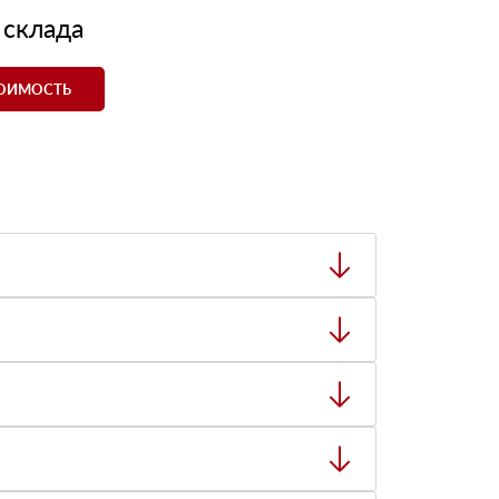
 склада
ТОИМОСТЬ
ный товар был ненадлежащего качества, то Вы
тную накладную.
ает заявку нашему логисту для оценки