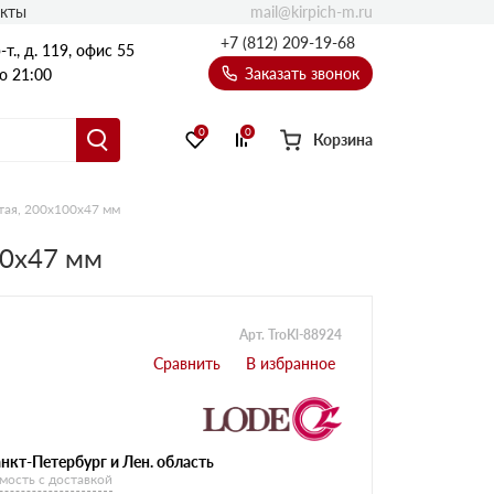
mail@kirpich-m.ru
акты
+7 (812) 209-19-68
т., д. 119, офис 55
Заказать звонок
о 21:00
0
0
Корзина
тая, 200x100x47 мм
00x47 мм
Арт. TroKl-88924
нкт-Петербург и Лен. область
мость с доставкой