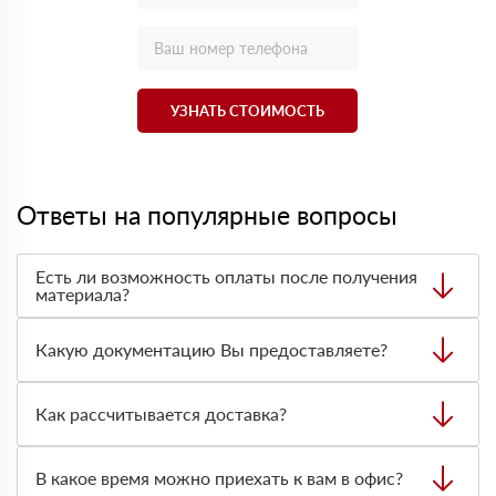
УЗНАТЬ СТОИМОСТЬ
Ответы на популярные вопросы
Есть ли возможность оплаты после получения
материала?
Да. Самый распространенный способ оплаты у нас -
оплата по факту получения товара. При этом, если
Какую документацию Вы предоставляете?
доставленный товар был ненадлежащего качества, то
Вы вправе от него отказаться.
С каждой товарной позицией мы предоставляем все
сертификаты и паспорта качества, а также товарно-
Как рассчитывается доставка?
транспортную накладную.
После оформления заявки с Вами свяжется
персональный менеджер для уточнения деталей заказа.
В какое время можно приехать к вам в офис?
Далее он передает заявку нашему логисту для оценки