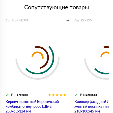
Сопутствующие товары
Арт. ShaKi-41707
Арт. KliKiDF-
В наличии
В наличии
Кирпич шамотный Боровичский
Клинкер фасадный ЛСР
комбинат огнеупоров ШБ-8,
желтый посыпка тип 3.
250х65х124 мм
210х100х45 мм