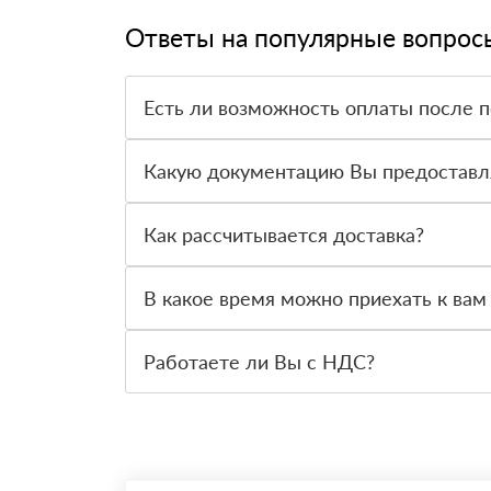
Ответы на популярные вопрос
Есть ли возможность оплаты после 
Да. Самый распространенный способ оплаты у н
вправе от него отказаться.
Какую документацию Вы предоставл
С каждой товарной позицией мы предоставляем
Как рассчитывается доставка?
После оформления заявки с Вами свяжется пер
стоимости и сроков доставки, которые впослед
В какое время можно приехать к вам
Вы можете приехать к нам в офис по адресу: Са
Работаете ли Вы с НДС?
Да, мы работаем с НДС 20% — то есть на общ