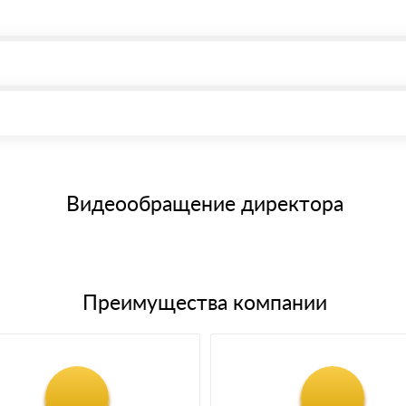
, возможна через системы электронных платежей.
иема материала после проверки качества и количества заказанног
15 и не более 19 символов
е номенклатуру товара, количество. После оплаты осуществляется 
щим банковским картам
Видеообращение директора
Преимущества компании