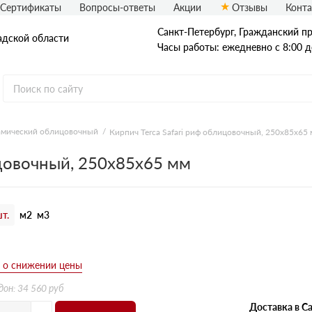
Сертификаты
Вопросы-ответы
Акции
Отзывы
Конт
Санкт-Петербург, Граждaнский пр-
адской области
Часы работы: ежедневно с 8:00 д
амический облицовочный
Кирпич Terca Safari риф облицовочный, 250х85х65
Рядовой кирпич
ицовочный, 250х85х65 мм
Полнотелый
Пустотелый
т.
м2
м3
б
дон: 34 560 руб
Доставка в Са