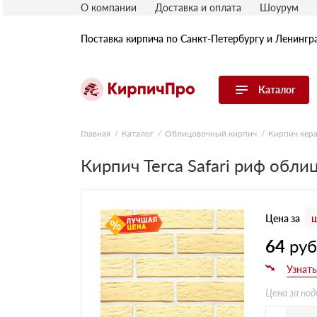
О компании
Доставка и оплата
Шоурум
Поставка кирпича по Санкт-Петербургу и Ленингр
Каталог
Перейти в каталог
Главная
Каталог
Облицовочный кирпич
Кирпич кер
Кирпич Terca Safari риф обл
Строительный (рядовой) кирпич
Облицовочный (лицевой) кирпич
Керамический широкоформатный
блок
Цена за
ш
Фасадная плитка, камень, декор
Печной кирпич
64
ру
Брусчатка и мощение
Кладочные смеси
Цена за под