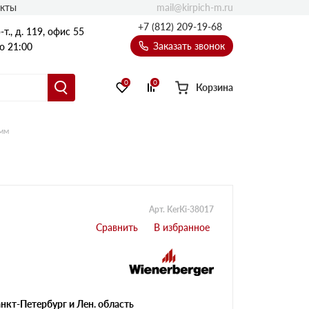
mail@kirpich-m.ru
акты
+7 (812) 209-19-68
т., д. 119, офис 55
Заказать звонок
о 21:00
0
0
Корзина
 мм
Арт. KerKi-38017
нкт-Петербург и Лен. область