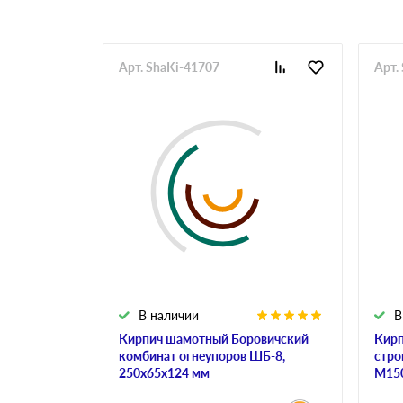
Арт. ShaKi-41707
Арт.
В наличии
В
Кирпич шамотный Боровичский
Кирп
комбинат огнеупоров ШБ-8,
стро
250х65х124 мм
М150