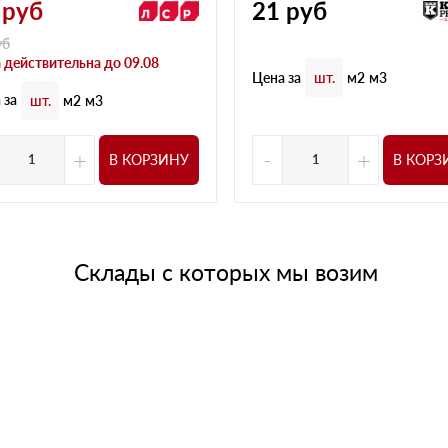
руб
21
руб
уб
 действительна до 09.08
Цена за
шт.
м2
м3
 за
шт.
м2
м3
+
-
+
В КОРЗИНУ
В КОРЗ
Склады с которых мы возим