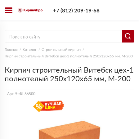
+7 (812) 209-1
+7 (812) 209-19-68
Заказать з
Главная
Каталог
Строительный кирпич
Кирпич строительный Витебск цех-1 полнотелый 250х120х65 мм, М-200
Кирпич строительный Витебск цех-1
полнотелый 250х120х65 мм, М-200
Арт. StrKi-66500