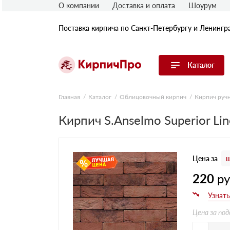
О компании
Доставка и оплата
Шоурум
Поставка кирпича по Санкт-Петербургу и Ленингр
Каталог
Перейти в каталог
Главная
Каталог
Облицовочный кирпич
Кирпич руч
Кирпич S.Anselmo Superior Li
Строительный (рядовой) кирпич
Облицовочный (лицевой) кирпич
Керамический широкоформатный
блок
Цена за
ш
Фасадная плитка, камень, декор
Печной кирпич
220
р
Брусчатка и мощение
Кладочные смеси
Цена за под