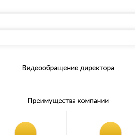
, возможна через системы электронных платежей.
иема материала после проверки качества и количества заказанног
15 и не более 19 символов
е номенклатуру товара, количество. После оплаты осуществляется 
щим банковским картам
Видеообращение директора
Преимущества компании