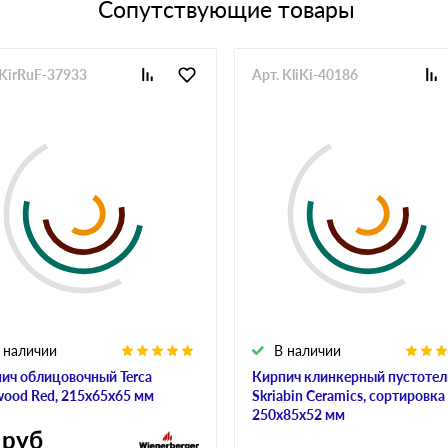
Сопутствующие товары
 KirRuF-37933
Арт. KliKi-40186
 наличии
В наличии
ич облицовочный Terca
Кирпич клинкерный пустоте
ood Red, 215х65х65 мм
Skriabin Ceramics, сортировка 
250х85х52 мм
руб