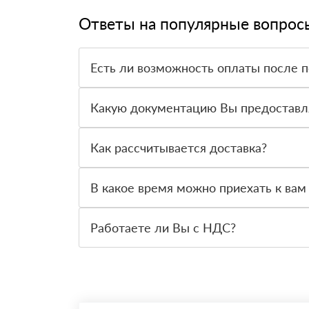
Ответы на популярные вопрос
Есть ли возможность оплаты после 
Да. Самый распространенный способ оплаты у н
вправе от него отказаться.
Какую документацию Вы предоставл
С каждой товарной позицией мы предоставляем
Как рассчитывается доставка?
После оформления заявки с Вами свяжется пер
стоимости и сроков доставки, которые впослед
В какое время можно приехать к вам
Вы можете приехать к нам в офис по адресу: Са
Работаете ли Вы с НДС?
Да, мы работаем с НДС 20% — то есть на общ