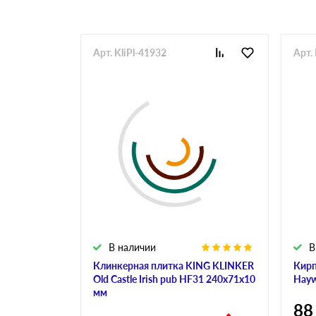
Арт. KliPl-41932
Арт.
В наличии
В
Клинкерная плитка KING KLINKER
Кирп
Old Castle Irish pub HF31 240х71х10
Hayw
мм
88