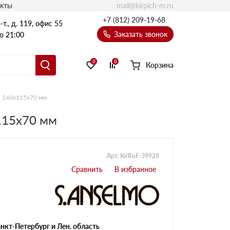
mail@kirpich-m.ru
акты
+7 (812) 209-19-68
т., д. 119, офис 55
Заказать звонок
о 21:00
0
0
Корзина
o, 240х115х70 мм
х115х70 мм
Арт. KirRuF-39928
нкт-Петербург и Лен. область