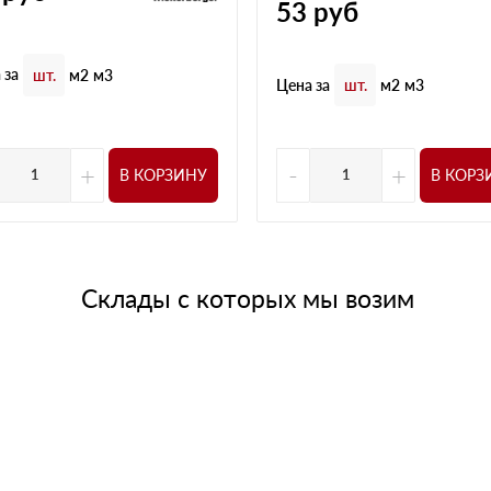
53
руб
 за
шт.
м2
м3
Цена за
шт.
м2
м3
+
-
+
В КОРЗИНУ
В КОРЗ
Склады с которых мы возим