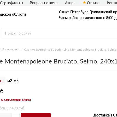
Сертификаты
Вопросы-ответы
Акции
Отзывы
Конт
Санкт-Петербург, Граждaнский пр-
адской области
Часы работы: ежедневно с 8:00 д
ной формовки
Кирпич S.Anselmo Superior Line Montenapoleone Bruciato, Selm
Рядовой кирпич
ne Montenapoleone Bruciato, Selmo, 240
Полнотелый
Пустотелый
т.
м2
м3
уб
дон: 59 400 руб
Доставка в Са