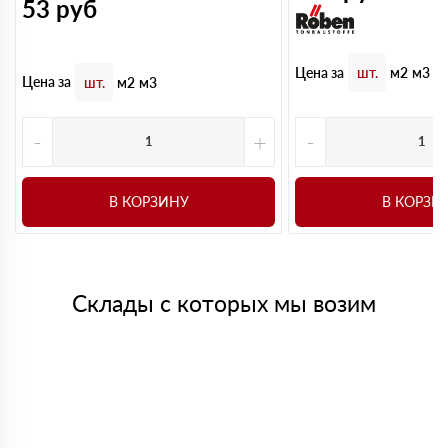
53
руб
Цена за
шт.
м2
м3
Цена за
шт.
м2
м3
-
+
-
В КОРЗИНУ
В КОРЗИ
Склады с которых мы возим