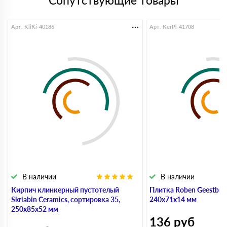
Сопутствующие товары
Арт. KliKi-40186
Арт. KerPl-41708
В наличии
В наличии
Кирпич клинкерный пустотелый
Плитка Roben Geestbran
Skriabin Ceramics, сортировка 35,
240х71х14 мм
250х85х52 мм
136
руб