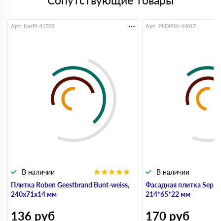
Сопутствующие товары
Арт. KerPl-41708
Арт. PliDlPIK-44017
В наличии
В наличии
Плитка Roben Geestbrand Bunt-weiss,
Фасадная плитка Sepia 
240х71х14 мм
214*65*22 мм
136
руб
170
руб