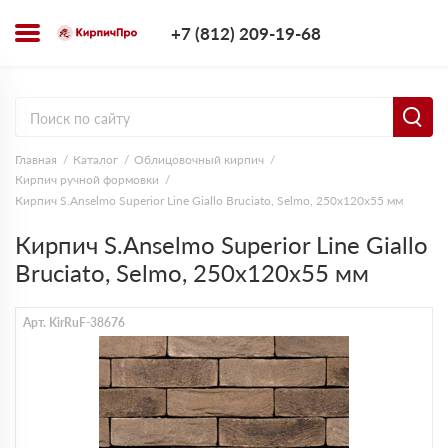
+7 (812) 209-1
+7 (812) 209-19-68
Заказать з
Главная
Каталог
Облицовочный кирпич
Кирпич ручной формовки
Кирпич S.Anselmo Superior Line Giallo Bruciato, Selmo, 250х120х55 мм
Кирпич S.Anselmo Superior Line Giallo
Bruciato, Selmo, 250х120х55 мм
Арт. KirRuF-38676