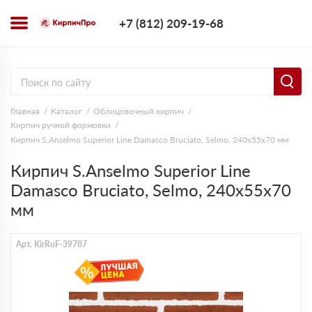
+7 (812) 209-1
+7 (812) 209-19-68
Заказать з
Главная
Каталог
Облицовочный кирпич
Кирпич ручной формовки
Кирпич S.Anselmo Superior Line Damasco Bruciato, Selmo, 240х55х70 мм
Кирпич S.Anselmo Superior Line
Damasco Bruciato, Selmo, 240х55х70
мм
Арт. KirRuF-39787