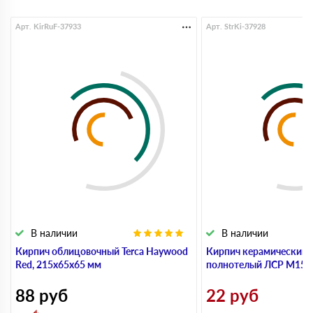
Арт. KirRuF-37933
Арт. StrKi-37928
В наличии
В наличии
Кирпич облицовочный Terca Haywood
Кирпич керамический 
Red, 215х65х65 мм
полнотелый ЛСР М150,
88
руб
22
руб