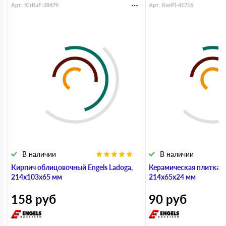
Арт. KirRuF-38479
Арт. KerPl-41716
В наличии
В наличии
Кирпич облицовочный Engels Ladoga,
Керамическая плитка 
214х103х65 мм
214х65х24 мм
158
руб
90
руб