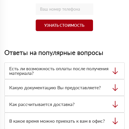
УЗНАТЬ СТОИМОСТЬ
Ответы на популярные вопросы
Есть ли возможность оплаты после получения
материала?
Да. Самый распространенный способ оплаты у нас -
оплата по факту получения товара. При этом, если
Какую документацию Вы предоставляете?
доставленный товар был ненадлежащего качества, то
Вы вправе от него отказаться.
С каждой товарной позицией мы предоставляем все
сертификаты и паспорта качества, а также товарно-
Как рассчитывается доставка?
транспортную накладную.
После оформления заявки с Вами свяжется
персональный менеджер для уточнения деталей заказа.
В какое время можно приехать к вам в офис?
Далее он передает заявку нашему логисту для оценки