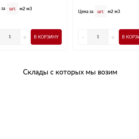
 за
шт.
м2
м3
Цена за
шт.
м2
м3
+
-
+
В КОРЗИНУ
В КОРЗ
Склады с которых мы возим