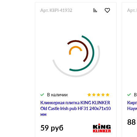
Арт. KliPl-41932
Арт.
В наличии
В
Клинкерная плитка KING KLINKER
Кирп
Old Castle Irish pub HF31 240х71х10
Hayw
мм
88
59
руб