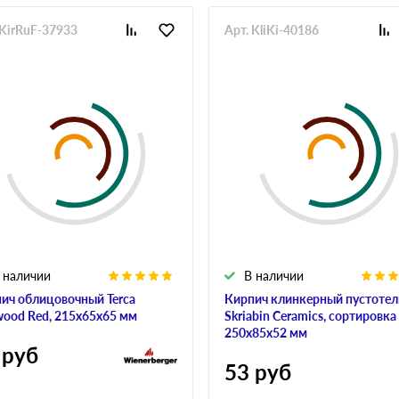
 KirRuF-37933
Арт. KliKi-40186
 наличии
В наличии
ич облицовочный Terca
Кирпич клинкерный пустоте
ood Red, 215х65х65 мм
Skriabin Ceramics, сортировка 
250х85х52 мм
руб
53
руб