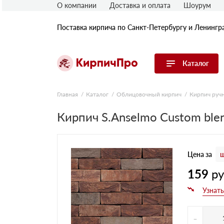
О компании
Доставка и оплата
Шоурум
Поставка кирпича по Санкт-Петербургу и Ленингр
Каталог
Перейти в каталог
Главная
Каталог
Облицовочный кирпич
Кирпич руч
Кирпич S.Anselmo Custom ble
Строительный (рядовой) кирпич
Облицовочный (лицевой) кирпич
Керамический широкоформатный
блок
Цена за
ш
Фасадная плитка, камень, декор
Печной кирпич
159
р
Брусчатка и мощение
Кладочные смеси
-