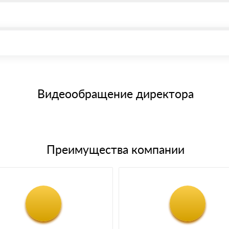
, возможна через системы электронных платежей.
иема материала после проверки качества и количества заказанног
15 и не более 19 символов
е номенклатуру товара, количество. После оплаты осуществляется 
щим банковским картам
Видеообращение директора
Преимущества компании