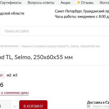
Сертификаты
Вопросы-ответы
Акции
Отзывы
Конт
Санкт-Петербург, Граждaнский пр-
адской области
Часы работы: ежедневно с 8:00 д
ной формовки
Кирпич S.Anselmo Custom blend TL, Selmo, 250х60х55 мм
Рядовой кирпич
nd TL, Selmo, 250х60х55 мм
Полнотелый
Пустотелый
т.
м2
м3
уб
Доставка в Са
+
В КОРЗИНУ
Узнать стои