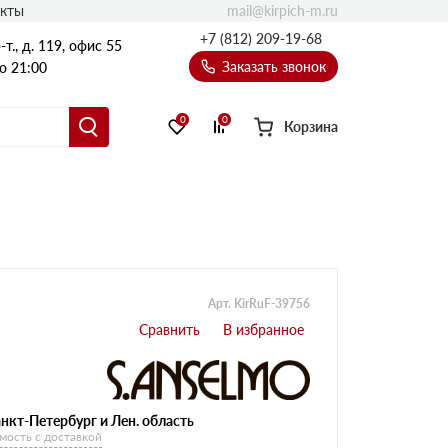
mail@kirpich-m.ru
акты
+7 (812) 209-19-68
т., д. 119, офис 55
Заказать звонок
о 21:00
0
0
Корзина
Арт. KirRuF-39756
нкт-Петербург и Лен. область
мость с доставкой