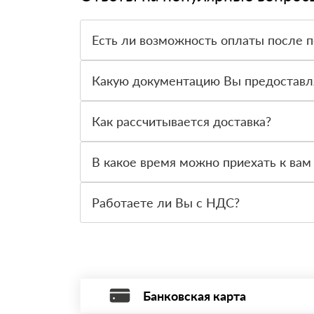
Есть ли возможность оплаты после 
Да. Самый распространенный способ оплаты у н
вправе от него отказаться.
Какую документацию Вы предоставл
С каждой товарной позицией мы предоставляем
Как рассчитывается доставка?
После оформления заявки с Вами свяжется пер
стоимости и сроков доставки, которые впослед
В какое время можно приехать к вам
Вы можете приехать к нам в офис по адресу: Са
Работаете ли Вы с НДС?
Да, мы работаем с НДС 20% — то есть на общ
Банковская карта