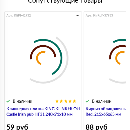
Сопутствующие товары
Арт. KliPl-41932
Арт. KirRuF-37933
В наличии
В наличии
Клинкерная плитка KING KLINKER Old
Кирпич облицовочный 
Castle Irish pub HF31 240х71х10 мм
Red, 215х65х65 мм
59
руб
88
руб