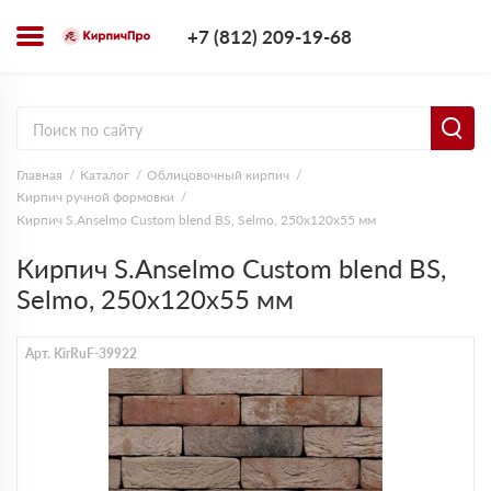
+7 (812) 209-1
+7 (812) 209-19-68
Заказать з
Главная
Каталог
Облицовочный кирпич
Кирпич ручной формовки
Кирпич S.Anselmo Custom blend BS, Selmo, 250х120х55 мм
Кирпич S.Anselmo Custom blend BS,
Selmo, 250х120х55 мм
Арт. KirRuF-39922