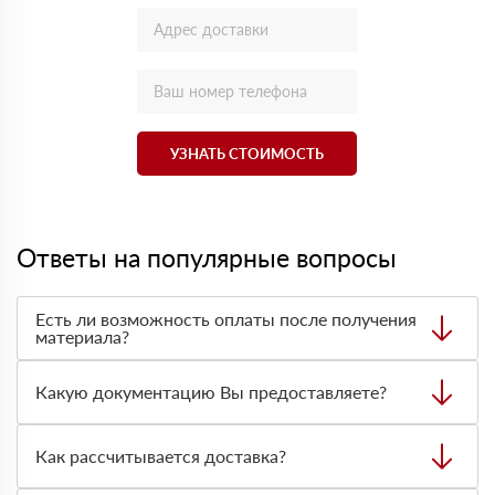
УЗНАТЬ СТОИМОСТЬ
Ответы на популярные вопросы
Есть ли возможность оплаты после получения
материала?
Да. Самый распространенный способ оплаты у нас -
оплата по факту получения товара. При этом, если
Какую документацию Вы предоставляете?
доставленный товар был ненадлежащего качества, то
Вы вправе от него отказаться.
С каждой товарной позицией мы предоставляем все
сертификаты и паспорта качества, а также товарно-
Как рассчитывается доставка?
транспортную накладную.