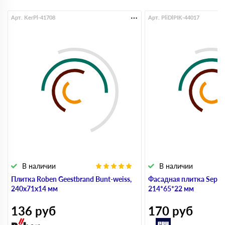
Арт. KerPl-41708
Арт. PliDlPIK-44017
В наличии
В наличии
Плитка Roben Geestbrand Bunt-weiss,
Фасадная плитка Sepia 
240х71х14 мм
214*65*22 мм
136
руб
170
руб