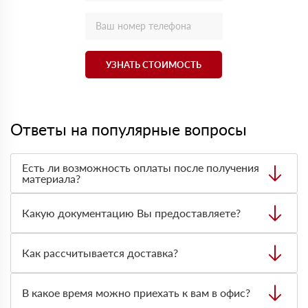
УЗНАТЬ СТОИМОСТЬ
Ответы на популярные вопросы
Есть ли возможность оплаты после получения
материала?
Да. Самый распространенный способ оплаты у нас -
оплата по факту получения товара. При этом, если
Какую документацию Вы предоставляете?
доставленный товар был ненадлежащего качества, то
Вы вправе от него отказаться.
С каждой товарной позицией мы предоставляем все
сертификаты и паспорта качества, а также товарно-
Как рассчитывается доставка?
транспортную накладную.
После оформления заявки с Вами свяжется
персональный менеджер для уточнения деталей заказа.
В какое время можно приехать к вам в офис?
Далее он передает заявку нашему логисту для оценки