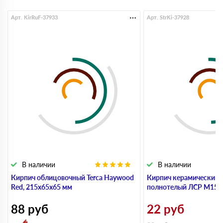
Арт. KirRuF-37933
Арт. StrKi-37928
В наличии
В наличии
Кирпич облицовочный Terca Haywood
Кирпич керамический 
Red, 215х65х65 мм
полнотелый ЛСР М150,
88
руб
22
руб