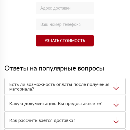
УЗНАТЬ СТОИМОСТЬ
Ответы на популярные вопросы
Есть ли возможность оплаты после получения
материала?
Да. Самый распространенный способ оплаты у нас -
оплата по факту получения товара. При этом, если
Какую документацию Вы предоставляете?
доставленный товар был ненадлежащего качества, то
Вы вправе от него отказаться.
С каждой товарной позицией мы предоставляем все
сертификаты и паспорта качества, а также товарно-
Как рассчитывается доставка?
транспортную накладную.