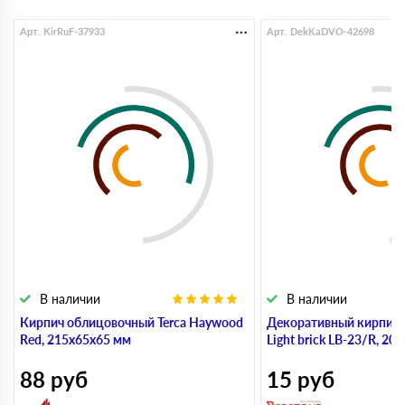
Арт. KirRuF-37933
Арт. DekKaDVO-42698
В наличии
В наличии
Кирпич облицовочный Terca Haywood
Декоративный кирпич
Red, 215х65х65 мм
Light brick LB-23/R, 20
88
руб
15
руб