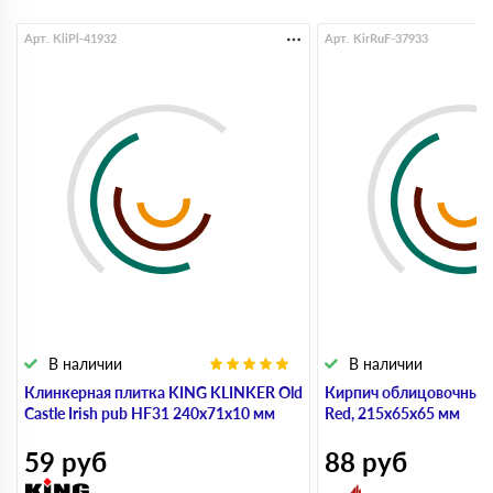
Арт. KliPl-41932
Арт. KirRuF-37933
В наличии
В наличии
Клинкерная плитка KING KLINKER Old
Кирпич облицовочный 
Castle Irish pub HF31 240х71х10 мм
Red, 215х65х65 мм
59
руб
88
руб