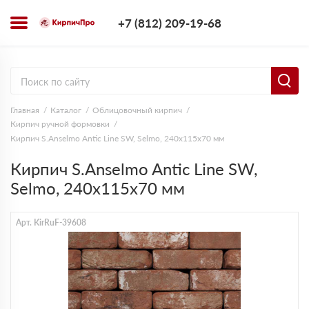
+7 (812) 209-1
+7 (812) 209-19-68
Заказать з
Главная
Каталог
Облицовочный кирпич
Кирпич ручной формовки
Кирпич S.Anselmo Antic Line SW, Selmo, 240х115х70 мм
Кирпич S.Anselmo Antic Line SW,
Selmo, 240х115х70 мм
Арт. KirRuF-39608