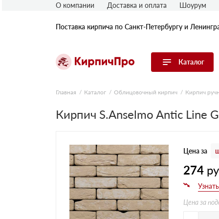
О компании
Доставка и оплата
Шоурум
Поставка кирпича по Санкт-Петербургу и Ленингр
Каталог
Перейти в каталог
Главная
Каталог
Облицовочный кирпич
Кирпич руч
Кирпич S.Anselmo Antic Line
Строительный (рядовой) кирпич
Облицовочный (лицевой) кирпич
Керамический широкоформатный
блок
Цена за
ш
Фасадная плитка, камень, декор
Печной кирпич
274
р
Брусчатка и мощение
Кладочные смеси
Цена за под