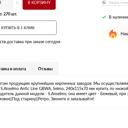
+
В КОРЗИНУ
Узнать стои
: 270 шт.
В наличии
КУПИТЬ В 1 КЛИК
Наш
ста
доставка при заказе сегодня
авка и оплата
Отзывы
там продукцию крупнейших кирпичных заводов. Мы осуществляем 
S.Anselmo Antic Line GBWA, Selmo, 240х115х70 мм купить по низко
одитель данной модели - S.Anselmo, она имеет цвет - Бежевый, при 
вки||Под старину||Ретро. Звоните и заказывайте!