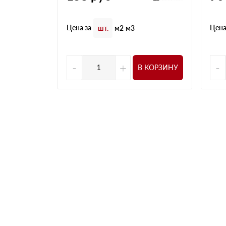
Цена за
Цена
шт.
м2
м3
-
+
-
В КОРЗИНУ