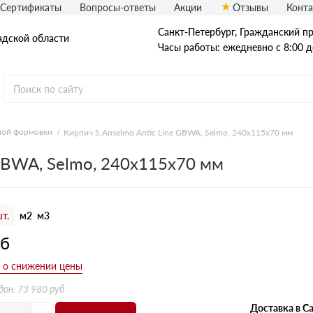
Сертификаты
Вопросы-ответы
Акции
Отзывы
Конт
Санкт-Петербург, Граждaнский пр-
адской области
Часы работы: ежедневно с 8:00 д
ной формовки
Кирпич S.Anselmo Antic Line GBWA, Selmo, 240х115х70 мм
Рядовой кирпич
 GBWA, Selmo, 240х115х70 мм
Полнотелый
Пустотелый
т.
м2
м3
уб
дон: 73 980 руб
Доставка в Са