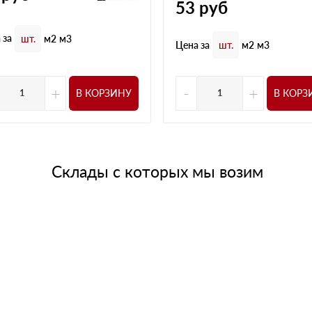
53
руб
 за
шт.
м2
м3
Цена за
шт.
м2
м3
+
-
+
В КОРЗИНУ
В КОРЗ
Склады с которых мы возим