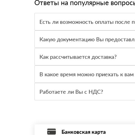
Ответы на популярные вопрос
Есть ли возможность оплаты после 
Да. Самый распространенный способ оплаты у н
вправе от него отказаться.
Какую документацию Вы предоставл
С каждой товарной позицией мы предоставляем
Как рассчитывается доставка?
После оформления заявки с Вами свяжется пер
стоимости и сроков доставки, которые впослед
В какое время можно приехать к вам
Вы можете приехать к нам в офис по адресу: Са
Работаете ли Вы с НДС?
Да, мы работаем с НДС 20% — то есть на общ
Банковская карта