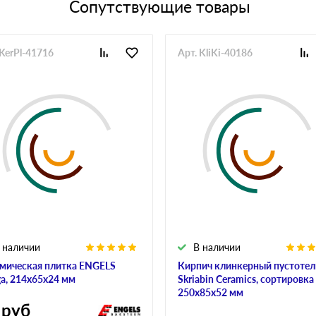
Сопутствующие товары
 KerPl-41716
Арт. KliKi-40186
 наличии
В наличии
мическая плитка ENGELS
Кирпич клинкерный пустоте
a, 214х65х24 мм
Skriabin Ceramics, сортировка 
250х85х52 мм
руб