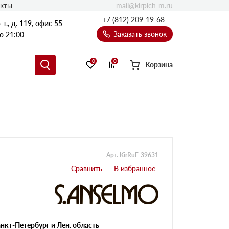
mail@kirpich-m.ru
акты
+7 (812) 209-19-68
т., д. 119, офис 55
Заказать звонок
о 21:00
0
0
Корзина
Арт. KirRuF-39631
нкт-Петербург и Лен. область