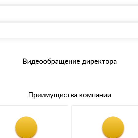
, возможна через системы электронных платежей.
иема материала после проверки качества и количества заказанног
15 и не более 19 символов
е номенклатуру товара, количество. После оплаты осуществляется 
щим банковским картам
Видеообращение директора
Преимущества компании