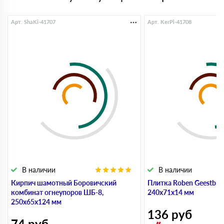
Арт. ShaKi-41707
Арт. KerPl-41708
В наличии
В наличии
Кирпич шамотный Боровичский
Плитка Roben Geestbran
комбинат огнеупоров ШБ-8,
240х71х14 мм
250х65х124 мм
136
руб
74
руб