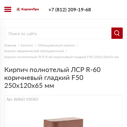
+7 (812) 209-1
+7 (812) 209-19-68
Заказать з
Главная
Каталог
Облицовочный кирпич
Кирпич керамический облицовочный
Кирпич полнотелый ЛСР R-60 коричневый гладкий F50 250х120х65 мм
Кирпич полнотелый ЛСР R-60
коричневый гладкий F50
250х120х65 мм
Арт. KirKeO-110363