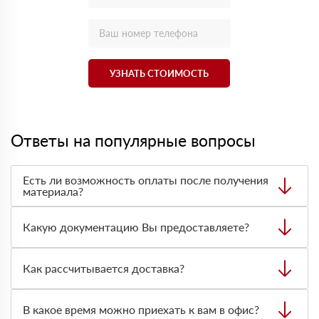
УЗНАТЬ СТОИМОСТЬ
Ответы на популярные вопросы
Есть ли возможность оплаты после получения
материала?
Да. Самый распространенный способ оплаты у нас -
оплата по факту получения товара. При этом, если
Какую документацию Вы предоставляете?
доставленный товар был ненадлежащего качества, то
Вы вправе от него отказаться.
С каждой товарной позицией мы предоставляем все
сертификаты и паспорта качества, а также товарно-
Как рассчитывается доставка?
транспортную накладную.
После оформления заявки с Вами свяжется
персональный менеджер для уточнения деталей заказа.
В какое время можно приехать к вам в офис?