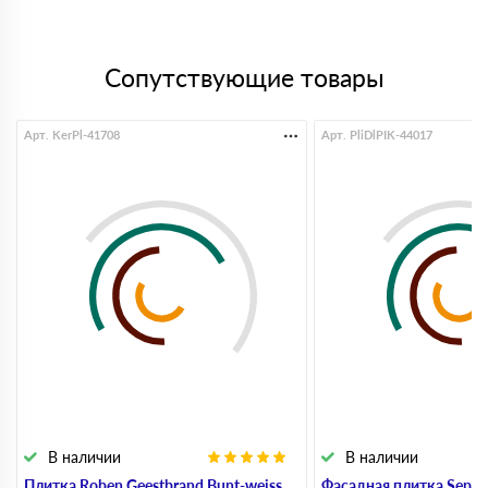
Сопутствующие товары
Арт. KerPl-41708
Арт. PliDlPIK-44017
В наличии
В наличии
Плитка Roben Geestbrand Bunt-weiss,
Фасадная плитка Sepia 