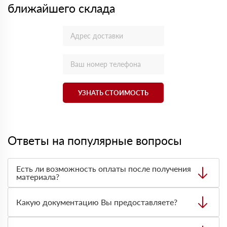
ближайшего склада
УЗНАТЬ СТОИМОСТЬ
Ответы на популярные вопросы
Есть ли возможность оплаты после получения
материала?
Да. Самый распространенный способ оплаты у нас -
оплата по факту получения товара. При этом, если
Какую документацию Вы предоставляете?
доставленный товар был ненадлежащего качества, то
Вы вправе от него отказаться.
С каждой товарной позицией мы предоставляем все