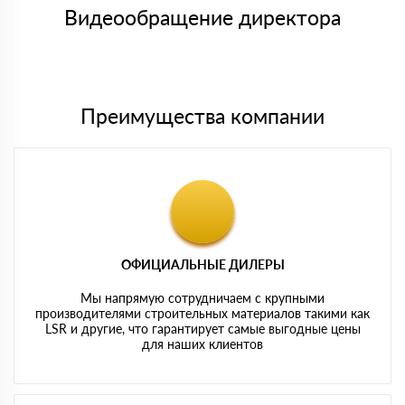
символов
либо Вы забираете товар со склада самовывоза.
Видеообращение директора
Мы принимаем платежи с сайта по следующим банковским
картам
Преимущества компании
ОФИЦИАЛЬНЫЕ ДИЛЕРЫ
Мы напрямую сотрудничаем с крупными
производителями строительных материалов такими как
LSR и другие, что гарантирует самые выгодные цены
для наших клиентов