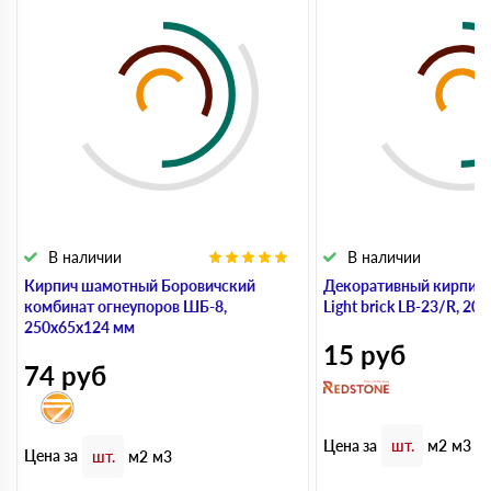
В наличии
В наличии
Кирпич шамотный Боровичский
Декоративный кирпич
комбинат огнеупоров ШБ-8,
Light brick LB-23/R, 20
250х65х124 мм
15
руб
74
руб
Цена за
шт.
м2
м3
Цена за
шт.
м2
м3