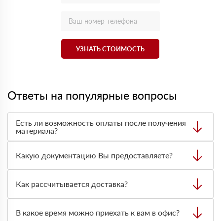
УЗНАТЬ СТОИМОСТЬ
Ответы на популярные вопросы
Есть ли возможность оплаты после получения
материала?
Да. Самый распространенный способ оплаты у нас -
оплата по факту получения товара. При этом, если
Какую документацию Вы предоставляете?
доставленный товар был ненадлежащего качества, то
Вы вправе от него отказаться.
С каждой товарной позицией мы предоставляем все
сертификаты и паспорта качества, а также товарно-
Как рассчитывается доставка?
транспортную накладную.
После оформления заявки с Вами свяжется
персональный менеджер для уточнения деталей заказа.
В какое время можно приехать к вам в офис?
Далее он передает заявку нашему логисту для оценки