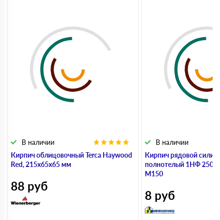
В наличии
В наличии
Кирпич облицовочный Terca Haywood
Кирпич рядовой силик
Red, 215х65х65 мм
полнотелый 1НФ 250х
М150
88
руб
8
руб