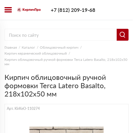
+7 (812) 209-1
+7 (812) 209-19-68
Заказать з
Главная
Каталог
Облицовочный кирпич
Кирпич керамический облицовочный
Кирпич облицовочный ручной формовки Terca Latero Basalto, 218х102х50
мм
Кирпич облицовочный ручной
формовки Terca Latero Basalto,
218х102х50 мм
Арт. KirKeO-110274